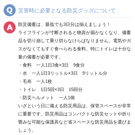
災害時に必要となる防災グッズについて
防犯対策用品
保管庫・防災倉庫
防災備蓄は、最低でも3日分は揃えましょう！
ライフラインが寸断されると物資が届かなくなり、備蓄
品を切り崩して乗り切らなけらばなりません。電気やガ
その他
スがなくてもすぐ食べられる食料。特にトイレは十分な
量の備蓄が必要です。
・食料 一人1日3食×3日 9食分
・水 一人1日3リットル×3日 9リットル分
・毛布 一人1枚
・トイレ 1日5回×3日 15回分
・防災ヘルメット 一人1個
いざという日に備える防災用品は、保管スペースが非常
に重要です。防災用品はコンパクトな防災セットや折り
畳みな可能な保護具など省スペースな防災用品を選びま
しょう。