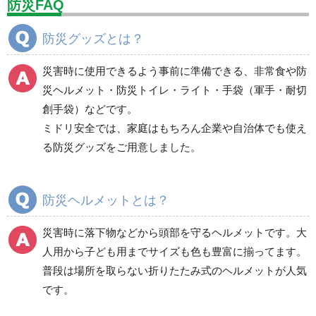
防災FAQ
分煙対策機器
衛生用品
保安・保守用品
防災グッズとは？
電気保守用品
ワイパー
クリーンルーム対策用品
災害時に使用できるよう事前に準備できる、非常食や防
防災グッズ（防災セット）
救急医療品
災ヘルメット・防災トイレ・ライト・手袋（軍手・耐切
創手袋）などです。
健康管理器具
季節商品
ウイルス対策用品
ミドリ安全では、家庭はもちろん企業や自治体でも使え
る防災グッズをご用意しました。
商品カテゴリ一覧
避難用品
防災標識
防災ヘルメットとは？
非常用保存食品（非常
食）
災害時に落下物などから頭部を守るヘルメットです。大
食器・調理器具・給水
人用から子ども用までサイズも色も豊富に揃ってます。
用品
普段は場所を取らない折りたたみ式のヘルメットが人気
寝具類
です。
衛生用品
非常用トイレ