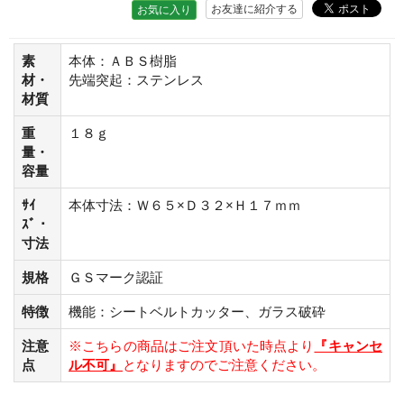
お友達に紹介する
お気に入り
素
本体：ＡＢＳ樹脂
材・
先端突起：ステンレス
材質
重
１８ｇ
量・
容量
ｻｲ
本体寸法：Ｗ６５×Ｄ３２×Ｈ１７ｍｍ
ｽﾞ・
寸法
規格
ＧＳマーク認証
特徴
機能：シートベルトカッター、ガラス破砕
注意
※こちらの商品はご注文頂いた時点より
『キャンセ
点
ル不可』
となりますのでご注意ください。