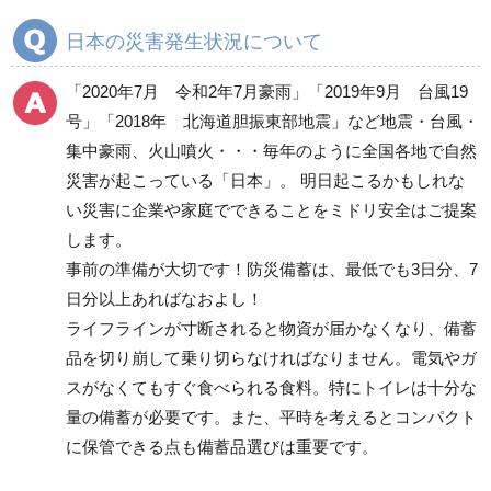
照明・ライト
日本の災害発生状況について
発電機・投光器・コー
ドリール
「2020年7月 令和2年7月豪雨」「2019年9月 台風19
避難誘導品
号」「2018年 北海道胆振東部地震」など地震・台風・
非常持出袋
集中豪雨、火山噴火・・・毎年のように全国各地で自然
ヘルメット
災害が起こっている「日本」。 明日起こるかもしれな
避難用セット品
い災害に企業や家庭でできることをミドリ安全はご提案
します。
その他
事前の準備が大切です！防災備蓄は、最低でも3日分、7
日分以上あればなおよし！
消火用品
ライフラインが寸断されると物資が届かなくなり、備蓄
救助・復旧用品
品を切り崩して乗り切らなければなりません。電気やガ
スがなくてもすぐ食べられる食料。特にトイレは十分な
救急用品
情報伝達用品
量の備蓄が必要です。また、平時を考えるとコンパクト
に保管できる点も備蓄品選びは重要です。
転倒防止用品
落下・飛散防止用品