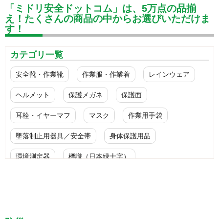
「ミドリ安全ドットコム」は、5万点の品揃
え！たくさんの商品の中からお選びいただけま
す！
カテゴリ一覧
安全靴・作業靴
作業服・作業着
レインウェア
ヘルメット
保護メガネ
保護面
耳栓・イヤーマフ
マスク
作業用手袋
墜落制止用器具／安全帯
身体保護用品
環境測定器
標識（日本緑十字）
標識（ユニットの安全標識）
標識（ユニットの建設標識）
標識関連商品
設備用品・作業補助用品
工事作業用品