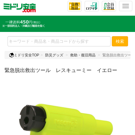
T
o
g
g
l
e
検索
n
a
ミドリ安全TOP
防災グッズ
救助・復旧用品
緊急脱出救出ツール
v
i
緊急脱出救出ツール レスキューミー イエロー
g
a
t
i
o
n