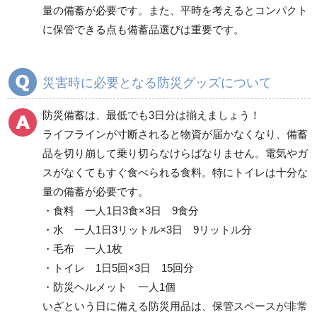
救急用品
情報伝達用品
量の備蓄が必要です。また、平時を考えるとコンパクト
に保管できる点も備蓄品選びは重要です。
転倒防止用品
落下・飛散防止用品
災害時に必要となる防災グッズについて
防犯対策用品
保管庫・防災倉庫
防災備蓄は、最低でも3日分は揃えましょう！
ライフラインが寸断されると物資が届かなくなり、備蓄
品を切り崩して乗り切らなけらばなりません。電気やガ
その他
スがなくてもすぐ食べられる食料。特にトイレは十分な
量の備蓄が必要です。
・食料 一人1日3食×3日 9食分
・水 一人1日3リットル×3日 9リットル分
・毛布 一人1枚
・トイレ 1日5回×3日 15回分
・防災ヘルメット 一人1個
いざという日に備える防災用品は、保管スペースが非常