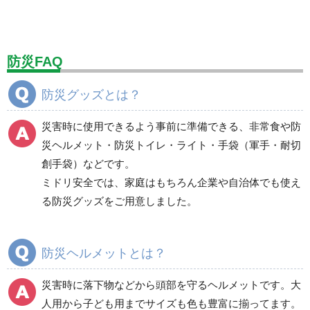
標識（ユニットの建設標識）
標識関連商品
設備用品・作業補助用品
工事作業用品
防災FAQ
分煙対策機器
衛生用品
保安・保守用品
防災グッズとは？
電気保守用品
ワイパー
クリーンルーム対策用品
災害時に使用できるよう事前に準備できる、非常食や防
防災グッズ（防災セット）
救急医療品
災ヘルメット・防災トイレ・ライト・手袋（軍手・耐切
創手袋）などです。
健康管理器具
季節商品
ウイルス対策用品
ミドリ安全では、家庭はもちろん企業や自治体でも使え
る防災グッズをご用意しました。
商品カテゴリ一覧
避難用品
防災標識
防災ヘルメットとは？
非常用保存食品（非常
食）
災害時に落下物などから頭部を守るヘルメットです。大
食器・調理器具・給水
人用から子ども用までサイズも色も豊富に揃ってます。
用品