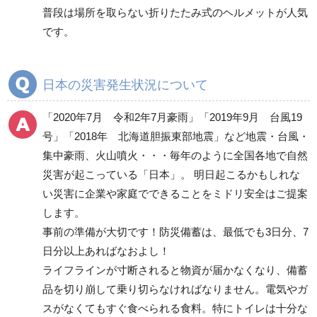
普段は場所を取らない折りたたみ式のヘルメットが人気
寝具類
です。
衛生用品
非常用トイレ
照明・ライト
日本の災害発生状況について
発電機・投光器・コー
ドリール
「2020年7月 令和2年7月豪雨」「2019年9月 台風19
避難誘導品
号」「2018年 北海道胆振東部地震」など地震・台風・
非常持出袋
集中豪雨、火山噴火・・・毎年のように全国各地で自然
ヘルメット
災害が起こっている「日本」。 明日起こるかもしれな
避難用セット品
い災害に企業や家庭でできることをミドリ安全はご提案
します。
その他
事前の準備が大切です！防災備蓄は、最低でも3日分、7
日分以上あればなおよし！
消火用品
ライフラインが寸断されると物資が届かなくなり、備蓄
救助・復旧用品
品を切り崩して乗り切らなければなりません。電気やガ
スがなくてもすぐ食べられる食料。特にトイレは十分な