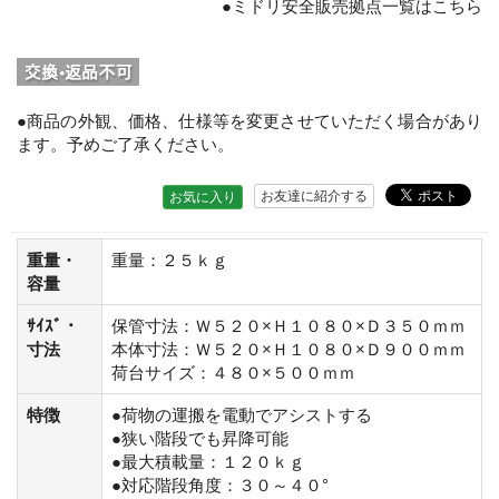
●ミドリ安全販売拠点一覧はこちら
●商品の外観、価格、仕様等を変更させていただく場合があり
ます。予めご了承ください。
お友達に紹介する
お気に入り
重量・
重量：２５ｋｇ
容量
ｻｲｽﾞ・
保管寸法：Ｗ５２０×Ｈ１０８０×Ｄ３５０ｍｍ
寸法
本体寸法：Ｗ５２０×Ｈ１０８０×Ｄ９００ｍｍ
荷台サイズ：４８０×５００ｍｍ
特徴
●荷物の運搬を電動でアシストする
●狭い階段でも昇降可能
●最大積載量：１２０ｋｇ
●対応階段角度：３０～４０°