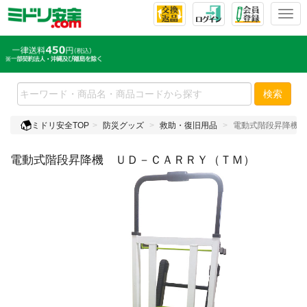
T
o
g
g
l
e
検索
n
a
ミドリ安全TOP
防災グッズ
救助・復旧用品
電動式階段昇降機 
v
i
電動式階段昇降機 ＵＤ－ＣＡＲＲＹ（ＴＭ）
g
a
t
i
o
n