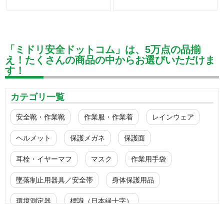
「ミドリ安全ドットコム」は、5万点の品揃
え！たくさんの商品の中からお選びいただけま
す！
カテゴリ一覧
安全靴・作業靴
作業服・作業着
レインウェア
ヘルメット
保護メガネ
保護面
耳栓・イヤーマフ
マスク
作業用手袋
墜落制止用器具／安全帯
身体保護用品
環境測定器
標識（日本緑十字）
標識（ユニットの安全標識）