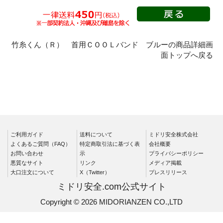
標識（ユニットの建設標識）
標識関連商品
設備用品・作業補助用品
工事作業用品
分煙対策機器
衛生用品
保安・保守用品
竹糸くん（Ｒ） 首用ＣＯＯＬバンド ブルーの商品詳細画
面トップへ戻る
電気保守用品
ワイパー
クリーンルーム対策用品
防災グッズ（防災セット）
救急医療品
健康管理器具
季節商品
ウイルス対策用品
商品カテゴリ一覧
ご利用ガイド
送料について
ミドリ安全株式会社
よくあるご質問（FAQ）
特定商取引法に基づく表
会社概要
熱中対策用品
防寒・雪対策用品
お問い合わせ
示
プライバシーポリシー
悪質なサイト
リンク
メディア掲載
大口注文について
X（Twitter）
プレスリリース
ミドリ安全.com公式サイト
Copyright © 2026 MIDORIANZEN CO.,LTD