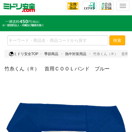
T
o
g
g
l
e
検索
n
a
ミドリ安全TOP
季節商品
熱中対策用品
竹糸くん（Ｒ） 首用Ｃ
v
i
竹糸くん（Ｒ） 首用ＣＯＯＬバンド ブルー
g
a
t
i
o
n