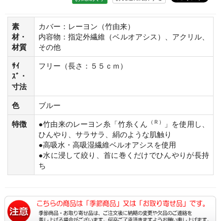
素
カバー：レーヨン（竹由来）
材・
内容物：指定外繊維（ベルオアシス）、アクリル、
材質
その他
ｻｲ
フリー（長さ：５５ｃｍ）
ｽﾞ・
寸法
色
ブルー
（Ｒ）
特徴
●竹由来のレーヨン糸「竹糸くん
」を使用し、
ひんやり、サラサラ、絹のような肌触り
●高吸水・高吸湿繊維ベルオアシスを使用
●水に浸して絞り、首に巻くだけでひんやりが長持
ち