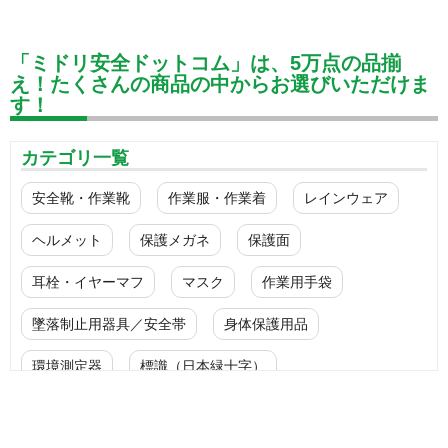
「ミドリ安全ドットコム」は、5万点の品揃
え！たくさんの商品の中からお選びいただけま
す！
カテゴリ一覧
安全靴・作業靴
作業服・作業着
レインウェア
ヘルメット
保護メガネ
保護面
耳栓・イヤーマフ
マスク
作業用手袋
墜落制止用器具／安全帯
身体保護用品
環境測定器
標識（日本緑十字）
標識（ユニットの安全標識）