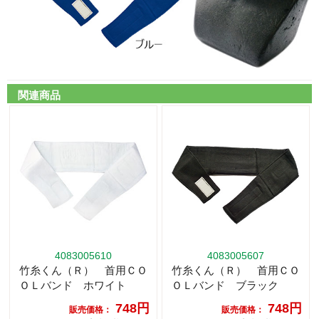
関連商品
4083005610
4083005607
竹糸くん（Ｒ） 首用ＣＯ
竹糸くん（Ｒ） 首用ＣＯ
ＯＬバンド ホワイト
ＯＬバンド ブラック
748円
748円
販売価格：
販売価格：