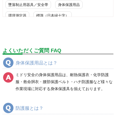
墜落制止用器具／安全帯
身体保護用品
環境測定器
標識（日本緑十字）
標識（ユニットの安全標識）
標識（ユニットの建設標識）
標識関連商品
設備用品・作業補助用品
工事作業用品
よくいただくご質問 FAQ
分煙対策機器
衛生用品
保安・保守用品
身体保護用品とは？
電気保守用品
ワイパー
クリーンルーム対策用品
ミドリ安全の身体保護用品は、耐熱保護衣・化学防護
防災グッズ（防災セット）
救急医療品
服・救命胴衣・腰部保護ベルト・ハチ防護服など様々な
作業現場に対応する身体保護具を揃えております。
健康管理器具
季節商品
ウイルス対策用品
商品カテゴリ一覧
防護服とは？
耐熱保護衣
デュポン(TM) タイベッ