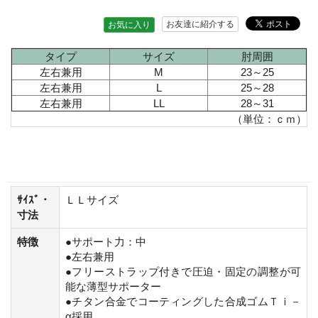
お友達に紹介する
お気に入り
タイプ
サイズ
肘周囲
左右兼用
M
23～25
左右兼用
L
25～28
左右兼用
LL
28～31
（単位：ｃｍ）
ｻｲｽﾞ・
ＬＬサイズ
寸法
特徴
●サポート力：中
●左右兼用
●フリーストラップ付きで圧迫・固定の調整が可
能な薄型サポーター
●チタン合金でコーティングした合成ゴムＴｉ－
α採用