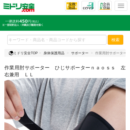
T
o
g
g
l
e
検索
n
a
ミドリ安全TOP
身体保護用品
サポーター
作業用肘サポーター 
v
i
作業用肘サポーター ひじサポーターｎａｏｓｓ 左
g
a
右兼用 ＬＬ
t
i
o
n