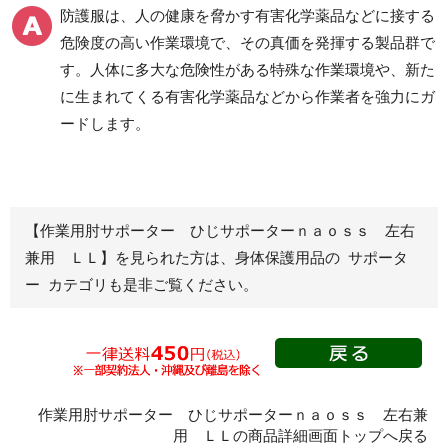
ク(R)製
防護服は、人の健康を脅かす有害化学薬品などに接する
危険度の高い作業環境で、その真価を発揮する製品群で
す。人体に多大な危険性がある特殊な作業環境や、新た
化学防護服
簡易作業衣
に生まれてくる有害化学薬品などから作業者を強力にガ
ードします。
救命胴衣
ハチ刺され対策
【作業用肘サポーター ひじサポーターｎａｏｓｓ 左右
カバー・プロテクター
サポーター
兼用 ＬＬ】を見られた方は、身体保護用品の サポータ
頭巾・腹部
ー カテゴリも是非ご覧ください。
手甲
アームカバー
脚絆
プロテクター
作業用肘サポーター ひじサポーターｎａｏｓｓ 左右兼
用 ＬＬの商品詳細画面トップへ戻る