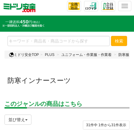
T
o
g
g
l
e
検索
n
a
ミドリ安全TOP
PLUS
ユニフォーム・作業服・作業着
防寒服・
v
i
g
a
防寒インナースーツ
t
i
o
n
このジャンルの商品はこちら
並び替え
31件中
1
件から
31
件表示