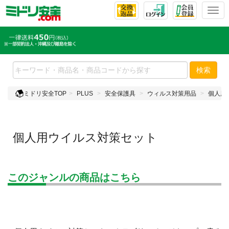
T
o
g
g
l
e
検索
n
a
ミドリ安全TOP
PLUS
安全保護具
ウィルス対策用品
個人用
v
i
g
a
個人用ウイルス対策セット
t
i
o
n
このジャンルの商品はこちら