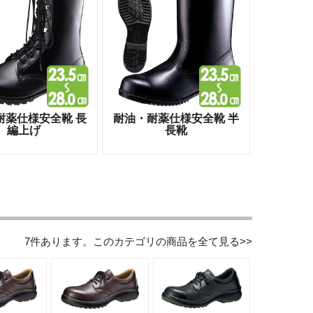
耐薬仕様安全靴 長
耐油・耐薬仕様安全靴 半
編上げ
長靴
7件あります。
このカテゴリの商品を全て見る>>