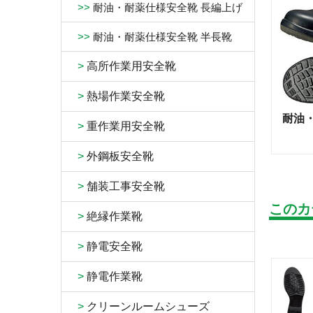
>>
耐油・耐薬仕様安全靴 長編上げ
>>
耐油・耐薬仕様安全靴 半長靴
>
高所作業用安全靴
>
熱場作業安全靴
耐油
>
重作業用安全靴
>
外鋼板安全靴
>
舗装工事安全靴
このカ
>
絶縁作業靴
>
静電安全靴
>
静電作業靴
>
クリーンルームシューズ