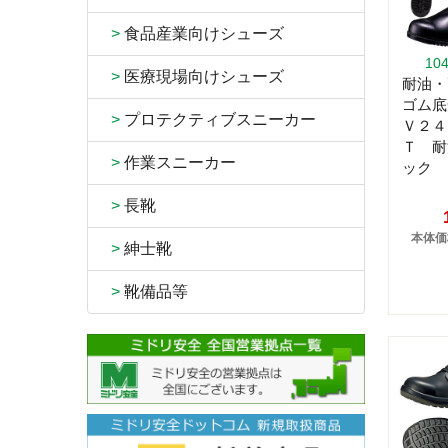
>
食品産業向けシューズ
10
>
医療現場向けシューズ
耐油・
ゴム
>
プロテクティブスニーカー
Ｖ２４
Ｔ 耐
>
作業スニーカー
ック
>
長靴
本体価格
>
紳士靴
>
靴備品等