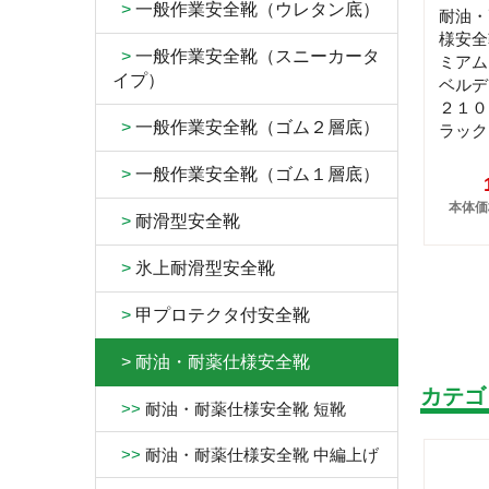
>
一般作業安全靴（ウレタン底）
耐油・
様安全
>
一般作業安全靴（スニーカータ
ミアム
イプ）
ベルデ
２１０
>
一般作業安全靴（ゴム２層底）
ラック
>
一般作業安全靴（ゴム１層底）
本体価格
>
耐滑型安全靴
>
氷上耐滑型安全靴
>
甲プロテクタ付安全靴
>
耐油・耐薬仕様安全靴
カテゴ
>>
耐油・耐薬仕様安全靴 短靴
>>
耐油・耐薬仕様安全靴 中編上げ