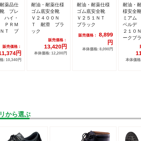
耐薬品仕
耐油・耐薬仕様
耐油・耐薬仕様
耐油・
靴 プレ
ゴム底安全靴
ゴム底安全靴
様安全
 ハイ・
Ｖ２４００Ｎ
Ｖ２５１ＮＴ
ミアム
 ＰＲＭ
Ｔ 耐滑 ブラ
ブラック
ベルデ
ＮＴ ブ
ック
２１０
8,899
販売価格：
ークブ
販売価格：
円
13,420円
販売価格：
本体価格: 8,090円
11,374円
1
本体価格: 12,200円
: 10,340円
本体価格: 
リから選ぶ