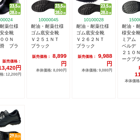
400024
10000045
10100028
1500
耐薬仕様
耐油・耐薬仕様
耐油・耐薬仕様
耐油・
底安全靴
ゴム底安全靴
ゴム底安全靴
様安全
００Ｎ
Ｖ２５１ＮＴ
Ｖ２６２ＮＴ
ミアム
滑 ブラ
ブラック
ブラック
ベルデ
２１０
8,899
9,988
販売価格：
販売価格：
ークブ
販売価格：
円
円
13,420円
本体価格: 8,090円
本体価格: 9,080円
1
: 12,200円
本体価格: 