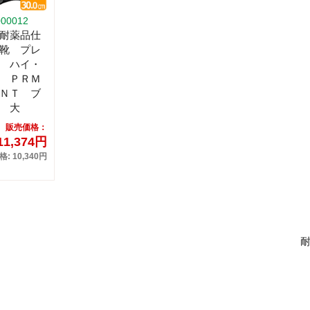
000012
耐薬品仕
靴 プレ
 ハイ・
 ＰＲＭ
ＮＴ ブ
 大
販売価格：
11,374円
: 10,340円