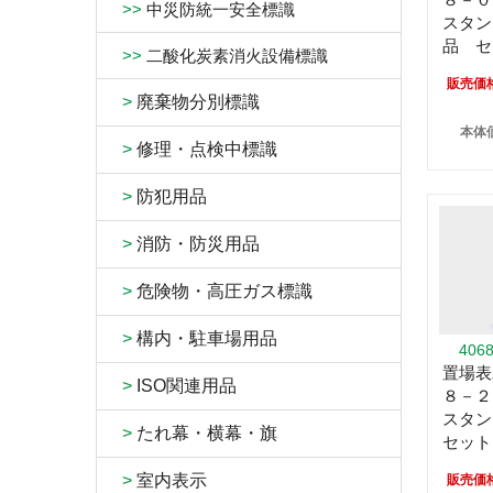
>>
中災防統一安全標識
スタン
品 セ
>>
二酸化炭素消火設備標識
販売価
>
廃棄物分別標識
本体価
>
修理・点検中標識
>
防犯用品
>
消防・防災用品
>
危険物・高圧ガス標識
>
構内・駐車場用品
406
置場表
>
ISO関連用品
８－２
スタ
>
たれ幕・横幕・旗
セット
>
室内表示
販売価