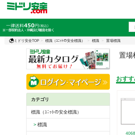
ミドリ安全TOP
標識（ﾕﾆｯﾄの安全標識）
標識
置場標識
置場
おすす
カテゴリ
標識（ﾕﾆｯﾄの安全標識）
>
標識
406