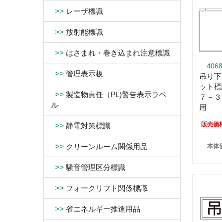
>>
レーザ標識
>>
放射能標識
>>
はさまれ・巻き込まれ注意標識
406
>>
管理表示板
吊り下
ット標
>>
製造物責任（PL)警告表示ラベ
７－３
ル
用
販売価
>>
静電対策標識
>>
クリーンルーム関係用品
本体価
>>
騒音管理区分標識
>>
フォークリフト関係標識
>>
省エネルギー推進用品