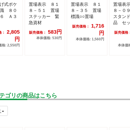
げ式ポケ
置場表示 ８１
置場表示 ８１
置場表
識 ８０
８－５１ 置場
８－３５ 置場
８－０
６ Ａ３
ステッカー 緊
標識○○置場
スタン
急資材
品 セ
1,716
販売価格：
2,805
583円
円
格：
販売価格：
販売価格
本体価格: 530円
円
本体価格: 1,560円
格: 2,550円
本体価格:
テゴリの商品はこちら
え