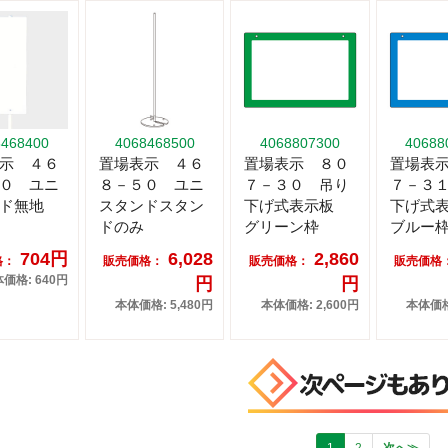
8468400
4068468500
4068807300
40688
示 ４６
置場表示 ４６
置場表示 ８０
置場表
０ ユニ
８－５０ ユニ
７－３０ 吊り
７－３
ンド無地
スタンドスタン
下げ式表示板
下げ式
ドのみ
グリーン枠
ブルー
704円
6,028
2,860
格：
販売価格：
販売価格：
販売価格
価格: 640円
円
円
本体価格: 5,480円
本体価格: 2,600円
本体価格:
1
2
次へ≫