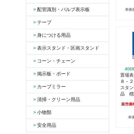
>
配管識別・バルブ表示板
本体価
>
テープ
>
身につける用品
>
表示スタンド・区画スタンド
>
コーン・チェーン
406
>
掲示板・ボード
置場表
８－２
>
カーブミラー
スタン
品 標
>
清掃・クリーン用品
販売価
>
小物類
本体
>
安全用品