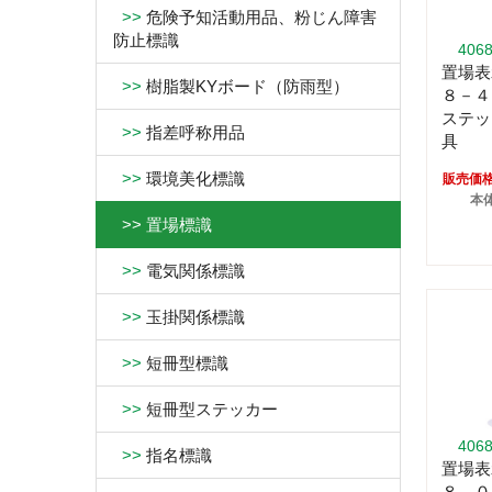
>>
危険予知活動用品、粉じん障害
防止標識
406
置場表
>>
樹脂製KYボード（防雨型）
８－４
ステッ
>>
指差呼称用品
具
>>
環境美化標識
販売価
本体
>>
置場標識
>>
電気関係標識
>>
玉掛関係標識
>>
短冊型標識
>>
短冊型ステッカー
406
>>
指名標識
置場表
８－０