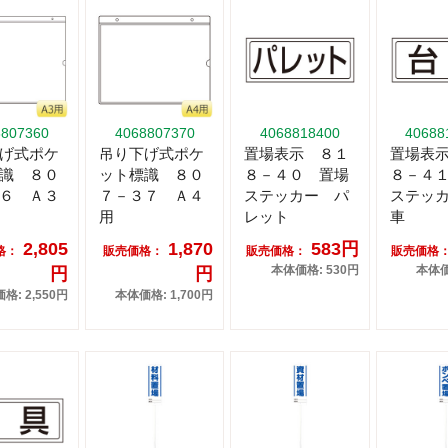
8807360
4068807370
4068818400
40688
げ式ポケ
吊り下げ式ポケ
置場表示 ８１
置場表
識 ８０
ット標識 ８０
８－４０ 置場
８－４
６ Ａ３
７－３７ Ａ４
ステッカー パ
ステッ
用
レット
車
2,805
1,870
583円
格：
販売価格：
販売価格：
販売価格
本体価格: 530円
本体価
円
円
格: 2,550円
本体価格: 1,700円