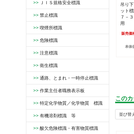
>>
ＪＩＳ規格安全標識
吊り下
ット標
>>
禁止標識
７－３
用
>>
喫煙所標識
販売価
>>
危険標識
本体価
>>
注意標識
>>
衛生標識
>>
通路、とまれ・一時停止標識
>>
作業主任者職務表示板
このカ
>>
特定化学物質／化学物質 標識
並び替
>>
有機溶剤標識 等
>>
酸欠危険標識・有害物質標識