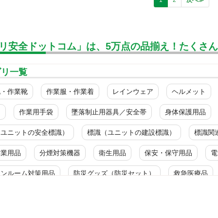
リ安全ドットコム」は、5万点の品揃え！たくさ
ゴリ一覧
靴・作業靴
作業服・作業着
レインウェア
ヘルメット
ク
作業用手袋
墜落制止用器具／安全帯
身体保護用品
（ユニットの安全標識）
標識（ユニットの建設標識）
標識関
作業用品
分煙対策機器
衛生用品
保安・保守用品
電
ーンルーム対策用品
防災グッズ（防災セット）
救急医療品
ルス対策用品
カテゴリ一覧