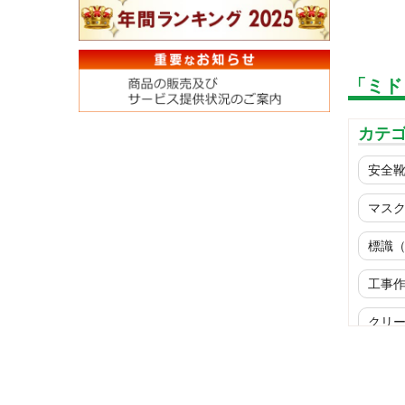
「ミド
カテ
安全
マス
標識
工事
クリ
ウイ
商品