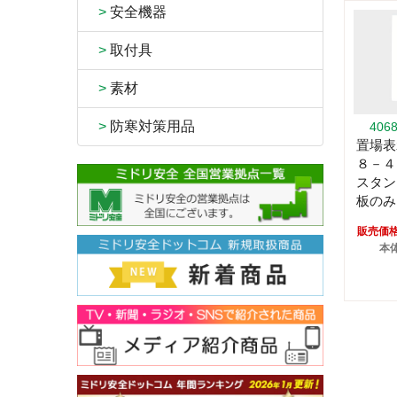
>
安全機器
>
取付具
>
素材
>
防寒対策用品
406
置場表
８－４
スタ
板のみ
販売価
本体