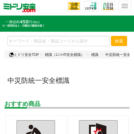
T
o
g
g
l
e
検索
n
a
ミドリ安全TOP
標識（ﾕﾆｯﾄの安全標識）
標識
中災防統一安全標
v
i
g
a
中災防統一安全標識
t
i
o
n
おすすめ商品