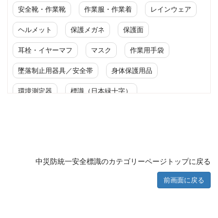
安全靴・作業靴
作業服・作業着
レインウェア
ヘルメット
保護メガネ
保護面
耳栓・イヤーマフ
マスク
作業用手袋
墜落制止用器具／安全帯
身体保護用品
環境測定器
標識（日本緑十字）
標識（ユニットの安全標識）
標識（ユニットの建設標識）
標識関連商品
設備用品・作業補助用品
工事作業用品
中災防統一安全標識のカテゴリーページトップに戻る
分煙対策機器
衛生用品
保安・保守用品
前画面に戻る
電気保守用品
ワイパー
クリーンルーム対策用品
防災グッズ（防災セット）