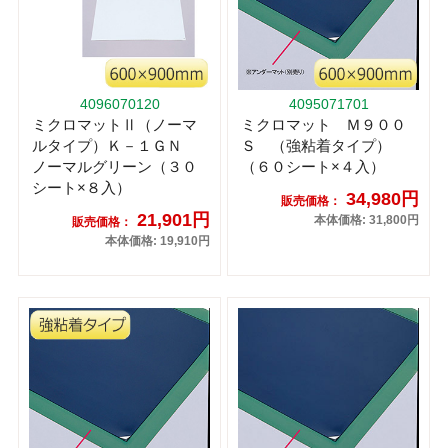
4096070120
4095071701
ミクロマットⅡ（ノーマ
ミクロマット Ｍ９００
ルタイプ）Ｋ－１ＧＮ
Ｓ （強粘着タイプ）
ノーマルグリーン（３０
（６０シート×４入）
シート×８入）
34,980円
販売価格：
21,901円
本体価格: 31,800円
販売価格：
本体価格: 19,910円