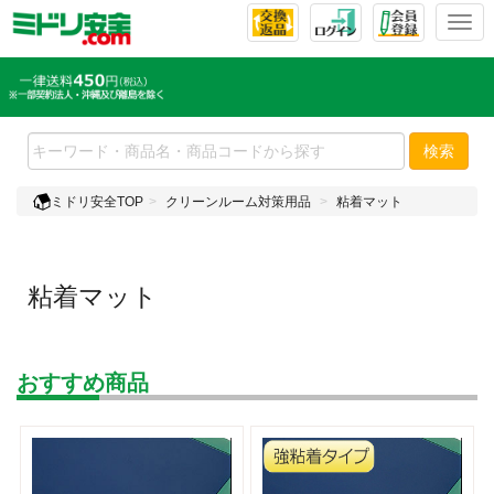
T
o
g
g
l
e
検索
n
a
ミドリ安全TOP
クリーンルーム対策用品
粘着マット
v
i
g
a
粘着マット
t
i
o
n
おすすめ商品