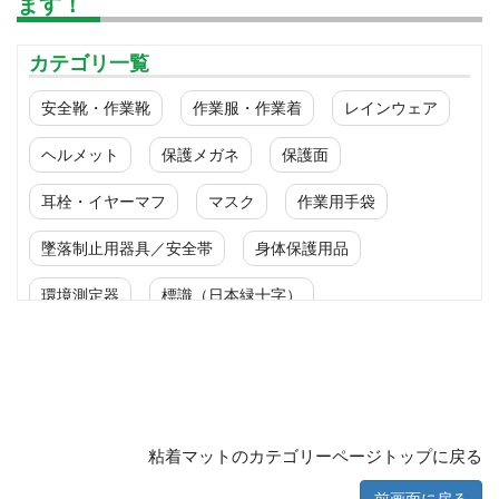
ます！
カテゴリ一覧
安全靴・作業靴
作業服・作業着
レインウェア
ヘルメット
保護メガネ
保護面
耳栓・イヤーマフ
マスク
作業用手袋
墜落制止用器具／安全帯
身体保護用品
環境測定器
標識（日本緑十字）
標識（ユニットの安全標識）
標識（ユニットの建設標識）
標識関連商品
設備用品・作業補助用品
工事作業用品
粘着マットのカテゴリーページトップに戻る
分煙対策機器
衛生用品
保安・保守用品
前画面に戻る