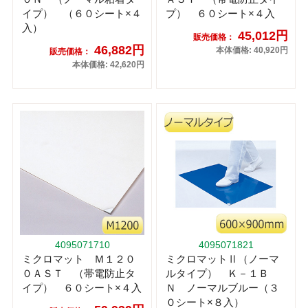
イプ） （６０シート×４
プ） ６０シート×４入
入）
45,012円
販売価格：
46,882円
本体価格: 40,920円
販売価格：
本体価格: 42,620円
4095071710
4095071821
ミクロマット Ｍ１２０
ミクロマットⅡ（ノーマ
０ＡＳＴ （帯電防止タ
ルタイプ） Ｋ－１Ｂ
イプ） ６０シート×４入
Ｎ ノーマルブルー（３
０シート×８入）