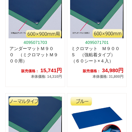
4095071703
4095071701
アンダーマットＭ９０
ミクロマット Ｍ９００
０ （ミクロマットＭ９
Ｓ （強粘着タイプ）
００用）
（６０シート×４入）
15,741円
34,980円
販売価格：
販売価格：
本体価格: 14,310円
本体価格: 31,800円