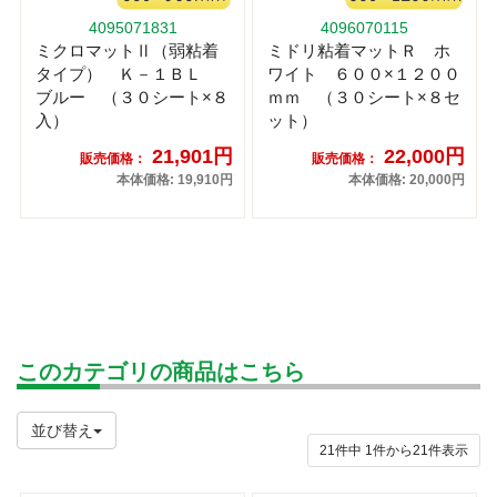
4095071831
4096070115
ミクロマットⅡ（弱粘着
ミドリ粘着マットＲ ホ
タイプ） Ｋ－１ＢＬ
ワイト ６００×１２００
ブルー （３０シート×８
ｍｍ （３０シート×８セ
入）
ット）
21,901円
22,000円
販売価格：
販売価格：
本体価格: 19,910円
本体価格: 20,000円
このカテゴリの商品はこちら
並び替え
21件中
1
件から
21
件表示