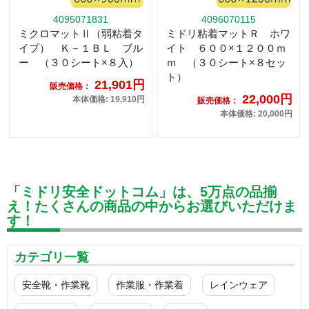
4095071831
4096070115
ミクロマットⅡ（弱粘着タ
ミドリ粘着マットＲ ホワ
イプ） Ｋ－１ＢＬ ブル
イト ６００×１２００ｍ
ー （３０シート×８入）
ｍ （３０シート×８セッ
ト）
21,901円
販売価格：
22,000円
本体価格: 19,910円
販売価格：
本体価格: 20,000円
「ミドリ安全ドットコム」は、5万点の品揃
え！たくさんの商品の中からお選びいただけま
す！
カテゴリ一覧
安全靴・作業靴
作業服・作業着
レインウェア