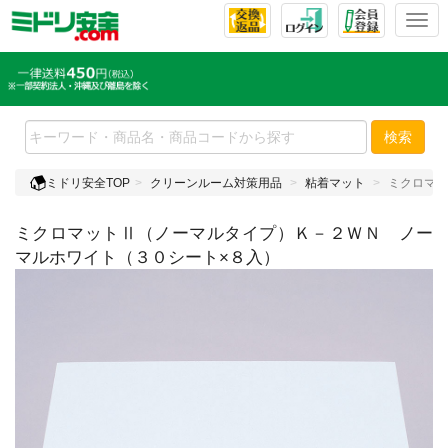
T
o
g
g
l
e
検索
n
a
ミドリ安全TOP
クリーンルーム対策用品
粘着マット
ミクロマッ
v
i
ミクロマットⅡ（ノーマルタイプ）Ｋ－２ＷＮ ノー
g
a
マルホワイト（３０シート×８入）
t
i
o
n