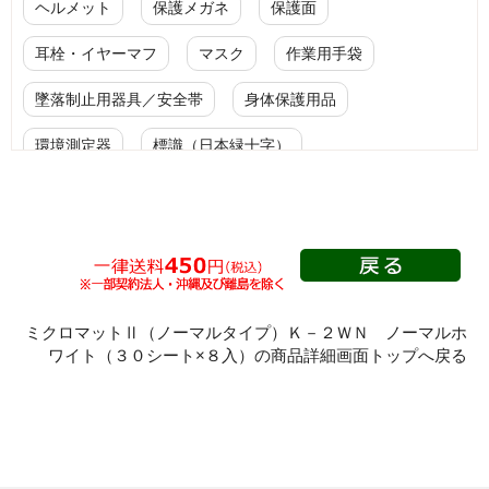
ヘルメット
保護メガネ
保護面
耳栓・イヤーマフ
マスク
作業用手袋
墜落制止用器具／安全帯
身体保護用品
環境測定器
標識（日本緑十字）
標識（ユニットの安全標識）
標識（ユニットの建設標識）
標識関連商品
設備用品・作業補助用品
工事作業用品
分煙対策機器
衛生用品
保安・保守用品
ミクロマットⅡ（ノーマルタイプ）Ｋ－２ＷＮ ノーマルホ
ワイト（３０シート×８入）の商品詳細画面トップへ戻る
電気保守用品
ワイパー
クリーンルーム対策用品
防災グッズ（防災セット）
救急医療品
健康管理器具
季節商品
ウイルス対策用品