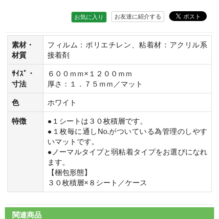
お友達に紹介する
お気に入り
素材・
フィルム：ポリエチレン、粘着材：アクリル系
材質
接着剤
ｻｲｽﾞ・
６００ｍｍ×１２００ｍｍ
寸法
厚さ：１．７５ｍｍ／マット
色
ホワイト
特徴
●１シートは３０枚積層です。
●１枚毎に通しNo.がついている為管理のしやす
いマットです。
●ノーマルタイプと弱粘着タイプをお選びになれ
ます。
【梱包形態】
３０枚積層×８シート／ケース
関連商品