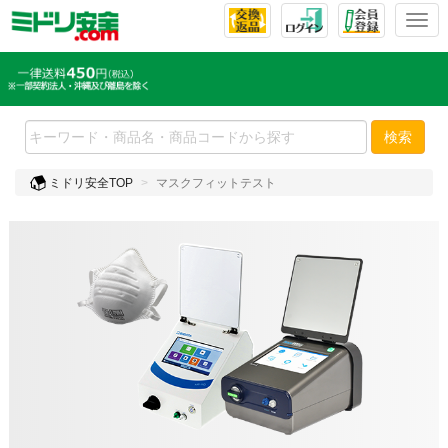
T
o
g
g
l
e
検索
n
a
ミドリ安全TOP
マスクフィットテスト
v
i
g
a
t
i
o
n