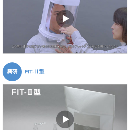
興研
FIT-Ⅱ型