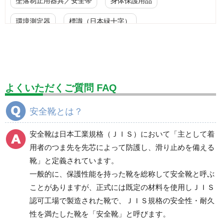
墜落制止用器具／安全帯
身体保護用品
環境測定器
標識（日本緑十字）
標識（ユニットの安全標識）
標識（ユニットの建設標識）
標識関連商品
設備用品・作業補助用品
工事作業用品
よくいただくご質問 FAQ
分煙対策機器
衛生用品
保安・保守用品
安全靴とは？
電気保守用品
ワイパー
クリーンルーム対策用品
安全靴は日本工業規格（ＪＩＳ）において「主として着
防災グッズ（防災セット）
救急医療品
用者のつま先を先芯によって防護し、滑り止めを備える
靴」と定義されています。
健康管理器具
季節商品
ウイルス対策用品
一般的に、保護性能を持った靴を総称して安全靴と呼ぶ
ことがありますが、正式には既定の材料を使用しＪＩＳ
商品カテゴリ一覧
認可工場で製造された靴で、ＪＩＳ規格の安全性・耐久
一般作業安全靴・エコ
一般作業安全靴・スニ
性を満たした靴を「安全靴」と呼びます。
タイプ
ーカー型