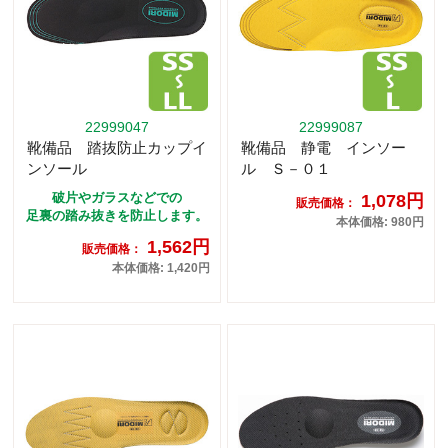
22999047
22999087
靴備品 踏抜防止カップイ
靴備品 静電 インソー
ンソール
ル Ｓ－０１
破片やガラスなどでの
1,078円
販売価格：
足裏の踏み抜きを防止します。
本体価格: 980円
1,562円
販売価格：
本体価格: 1,420円