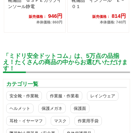
靴備品 Ｇ３ＰＥカップイ
靴備品 インソール Ｅ－
ンソール静電
０１
946円
814円
販売価格：
販売価格：
本体価格: 860円
本体価格: 740円
「ミドリ安全ドットコム」は、5万点の品揃
え！たくさんの商品の中からお選びいただけま
す！
カテゴリ一覧
安全靴・作業靴
作業服・作業着
レインウェア
ヘルメット
保護メガネ
保護面
耳栓・イヤーマフ
マスク
作業用手袋