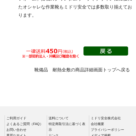
層底
たオシャレな作業靴もミドリ安全では多数取り揃えてお
紐タイプ
ります。
短靴
マジック・スリッポン
中編上靴
タイプ
長編上靴
つま先保護性能なし
半長靴
Boaタイプ
つま先保護性能なし
靴備品 耐熱全敷の商品詳細画面トップへ戻る
静電・絶縁タイプ
滑りにくいタイプ
静電靴
一般耐滑安全靴・作業
靴
絶縁靴
氷上で滑りにくい安全
静電安全靴短靴
靴
静電安全靴中編上靴
食品業向けの耐滑作業
ご利用ガイド
送料について
ミドリ安全株式会社
静電安全靴長編上靴
靴
よくあるご質問（FAQ）
特定商取引法に基づく表
会社概要
静電安全靴半長靴
粉職場向けの耐滑作業
お問い合わせ
示
プライバシーポリシー
悪質なサイト
リンク
メディア掲載