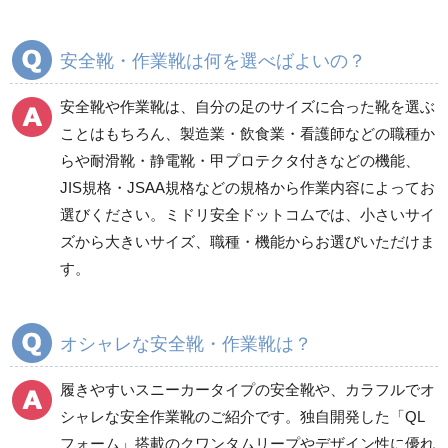
短靴
紐タイプ
中編上靴・長編上靴
バンドタイプ
安全靴・作業靴は何を選べばよいの？
半長靴
つま先保護性能なし
安全靴や作業靴は、自分の足のサイズに合った靴を選ぶ
スニーカータイプ
ことはもちろん、製造業・飲食業・看護師などの職種か
らや耐滑靴・静電靴・甲プロテクタ付きなどの機能、
JIS規格・JSAA規格などの規格から作業内容によってお
一般作業安全靴・ウレ
一般作業安全靴・ゴム2
選びください。ミドリ安全ドットコムでは、小さいサイ
タン底
層底
ズから大きいサイズ、職種・機能からお選びいただけま
短靴
短靴
す。
中編上靴
中編上靴
長編上靴
長編上靴
半長靴
半長靴
オシャレな安全靴・作業靴は？
つま先保護性能なし
履きやすいスニーカータイプの安全靴
や、
カラフルでオ
シャレな安全作業靴
のご紹介です。独自開発した「QL
フォーム」搭載の
クワンタムリープ
やデザイン性に優れ
一般作業安全靴・ゴム1
プロスニーカー