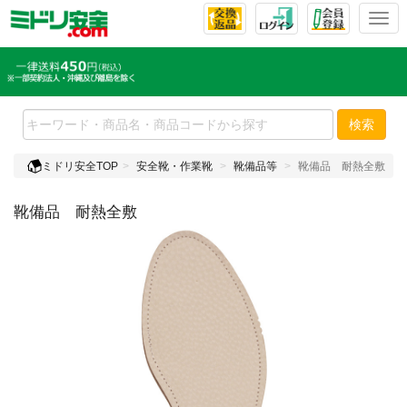
T
o
g
g
l
e
検索
n
a
ミドリ安全TOP
安全靴・作業靴
靴備品等
靴備品 耐熱全敷
v
i
靴備品 耐熱全敷
g
a
t
i
o
n