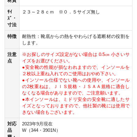
材質
ｻｲ
２３～２８ｃｍ ※０．５サイズ無し
ｽﾞ・
寸法
特徴
耐熱性：靴底からの熱をやわらげる遮断材の役割を
します。
注意
※お探しのサイズ設定がない場合は 0.5㎝ 小さいサ
点
イズをお選びください。
●安全靴の性能が損なわれますので、インソールを
２枚以上重ね入れてのご使用はおやめ下さい。
●インソール仕様でない靴への使用や、インソール
の2枚重ねは、ＪＩＳ規格・ＪＳＡＡ規格に適合し
なくなる場合がありますので、ご注意願います。
●本インソールは、ミドリ安全の安全靴に適したサ
イズとなっておりますので、他社製の靴には使用で
きない場合もございます。
対応
2023年9月現在
品
W（344・3901N）
種・