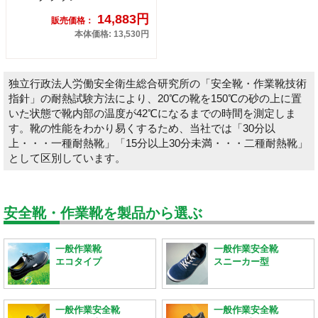
14,883円
販売価格：
本体価格: 13,530円
独立行政法人労働安全衛生総合研究所の「安全靴・作業靴技術
指針」の耐熱試験方法により、20℃の靴を150℃の砂の上に置
いた状態で靴内部の温度が42℃になるまでの時間を測定しま
す。靴の性能をわかり易くするため、当社では「30分以
上・・・一種耐熱靴」「15分以上30分未満・・・二種耐熱靴」
として区別しています。
安全靴・作業靴を製品から選ぶ
一般作業靴
一般作業安全靴
エコタイプ
スニーカー型
一般作業安全靴
一般作業安全靴