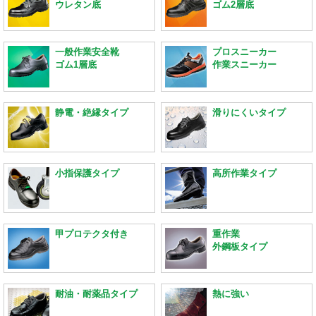
ウレタン底
ゴム2層底
一般作業安全靴
プロスニーカー
ゴム1層底
作業スニーカー
静電・絶縁タイプ
滑りにくいタイプ
小指保護タイプ
高所作業タイプ
甲プロテクタ付き
重作業
外鋼板タイプ
耐油・耐薬品タイプ
熱に強い