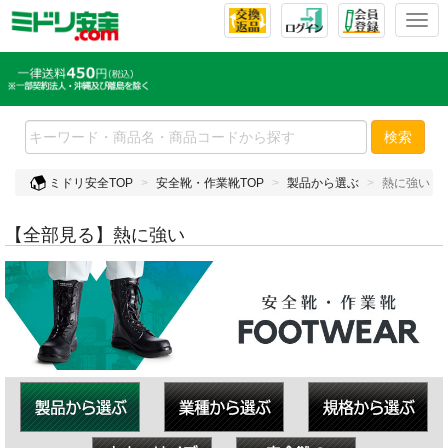
T
o
g
g
l
e
検索
n
a
ミドリ安全TOP
安全靴・作業靴TOP
製品から選ぶ
熱に強い
v
i
g
【全部見る】熱に強い
a
t
i
o
n