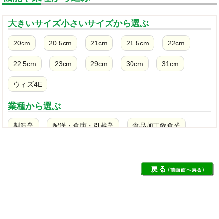
大きいサイズ小さいサイズから選ぶ
20cm
20.5cm
21cm
21.5cm
22cm
22.5cm
23cm
29cm
30cm
31cm
ウィズ4E
業種から選ぶ
製造業
配送・倉庫・引越業
食品加工飲食業
土木・建設業
クリーンルーム
ビルメンテナンス清掃業
警備・保守業務
看護師・介護士・医療現場
消防・災害対策
ガソリンスタンド
農業・漁業