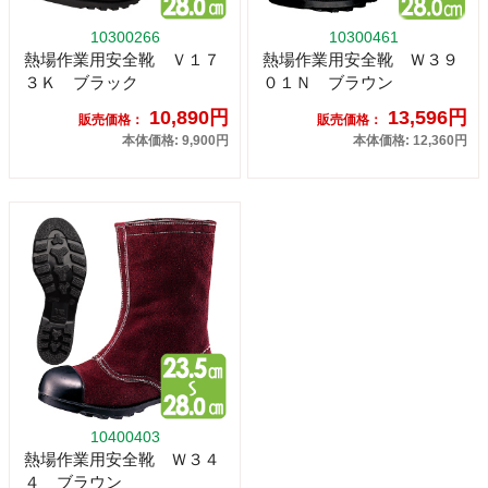
10300266
10300461
熱場作業用安全靴 Ｖ１７
熱場作業用安全靴 Ｗ３９
３Ｋ ブラック
０１Ｎ ブラウン
10,890円
13,596円
販売価格：
販売価格：
本体価格: 9,900円
本体価格: 12,360円
10400403
熱場作業用安全靴 Ｗ３４
４ ブラウン