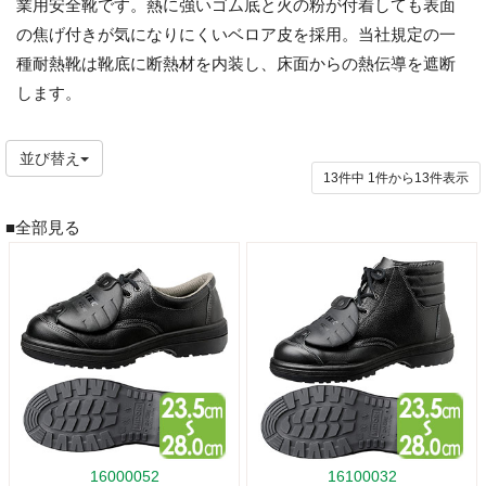
業用安全靴です。熱に強いゴム底と火の粉が付着しても表面
の焦げ付きが気になりにくいベロア皮を採用。当社規定の一
種耐熱靴は靴底に断熱材を内装し、床面からの熱伝導を遮断
します。
並び替え
13件中
1
件から
13
件表示
■全部見る
16000052
16100032