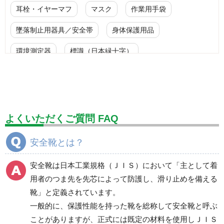
耳栓・イヤーマフ
マスク
作業用手袋
墜落制止用器具／安全帯
身体保護用品
環境測定器
標識（日本緑十字）
標識（ユニットの安全標識）
標識（ユニットの建設標識）
標識関連商品
設備用品・作業補助用品
工事作業用品
よくいただくご質問 FAQ
分煙対策機器
衛生用品
保安・保守用品
安全靴とは？
電気保守用品
ワイパー
クリーンルーム対策用品
安全靴は日本工業規格（ＪＩＳ）において「主として着
防災グッズ（防災セット）
救急医療品
用者のつま先を先芯によって防護し、滑り止めを備える
靴」と定義されています。
健康管理器具
季節商品
ウイルス対策用品
一般的に、保護性能を持った靴を総称して安全靴と呼ぶ
ことがありますが、正式には既定の材料を使用しＪＩＳ
商品カテゴリ一覧