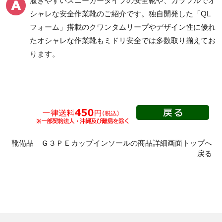
履きやすいスニーカータイプの安全靴
や、
カラフルでオ
シャレな安全作業靴
のご紹介です。独自開発した「QL
フォーム」搭載の
クワンタムリープ
やデザイン性に優れ
一般作業安全靴・ゴム1
プロスニーカー
層底
たオシャレな作業靴もミドリ安全では多数取り揃えてお
紐タイプ
ります。
短靴
マジック・スリッポン
中編上靴
タイプ
長編上靴
つま先保護性能なし
半長靴
Boaタイプ
つま先保護性能なし
靴備品 Ｇ３ＰＥカップインソールの商品詳細画面トップへ
静電・絶縁タイプ
滑りにくいタイプ
戻る
静電靴
一般耐滑安全靴・作業
靴
絶縁靴
氷上で滑りにくい安全
静電安全靴短靴
靴
静電安全靴中編上靴
食品業向けの耐滑作業