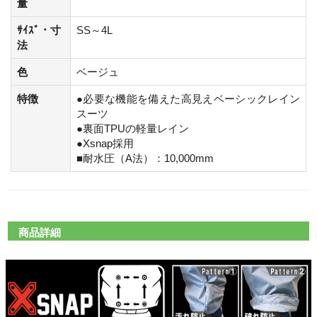
量
ｻｲｽﾞ・寸
SS～4L
法
色
ベージュ
特徴
●必要な機能を備えた高見えベーシックレイン
スーツ
●裏面TPUの軽量レイン
●Xsnap採用
■耐水圧（A法）：10,000mm
商品詳細