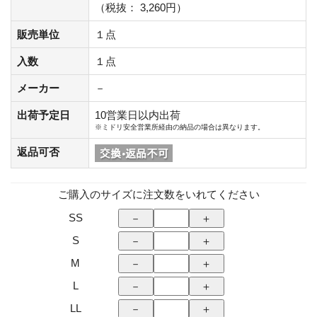
（税抜： 3,260円）
販売単位
１点
入数
１点
メーカー
－
出荷予定日
10営業日以内出荷
※ミドリ安全営業所経由の納品の場合は異なります。
返品可否
ご購入のサイズに注文数をいれてください
SS
S
M
L
LL