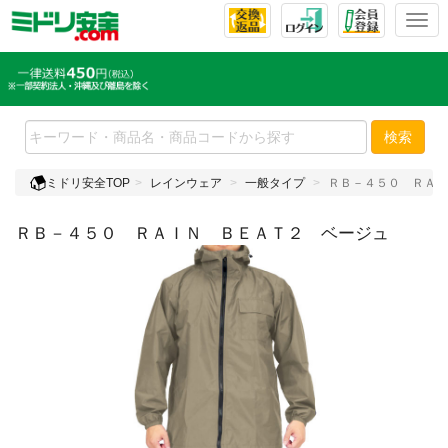
T
o
g
g
l
e
検索
n
a
ミドリ安全TOP
レインウェア
一般タイプ
ＲＢ－４５０ ＲＡＩ
v
i
ＲＢ－４５０ ＲＡＩＮ ＢＥＡＴ２ ベージュ
g
a
t
i
o
n