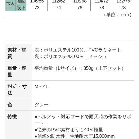
腰回
106/56
112/62
118/68
124/72
132/76
下衣
股下
73
74
76
78
78
（単位：ｃｍ）
素材・材
表：ポリエステル100％、PVCラミネート
質
裏：ポリエステル100％、メッシュ
重量・容
平均重量（Lサイズ）：850g（上下セット）
量
ｻｲｽﾞ・寸
M～4L
法
色
グレー
特徴
●ヘルメット対応フードで雨天時の作業をサポ
ート
●従来のPVC素材よりも40％軽量
●信頼の防水性、生地耐水圧15,000mm