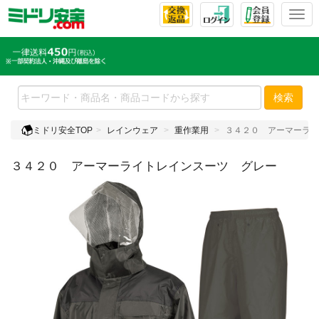
T
o
g
g
l
e
検索
n
a
ミドリ安全TOP
レインウェア
重作業用
３４２０ アーマーライ
v
i
３４２０ アーマーライトレインスーツ グレー
g
a
t
i
o
n