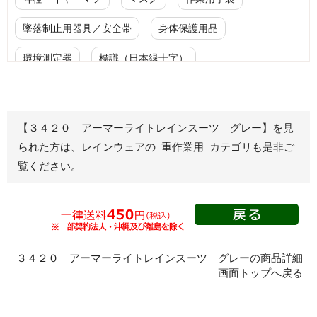
墜落制止用器具／安全帯
身体保護用品
環境測定器
標識（日本緑十字）
標識（ユニットの安全標識）
標識（ユニットの建設標識）
標識関連商品
【３４２０ アーマーライトレインスーツ グレー】を見
られた方は、レインウェアの 重作業用 カテゴリも是非ご
設備用品・作業補助用品
工事作業用品
覧ください。
分煙対策機器
衛生用品
保安・保守用品
電気保守用品
ワイパー
クリーンルーム対策用品
防災グッズ（防災セット）
救急医療品
３４２０ アーマーライトレインスーツ グレーの商品詳細
健康管理器具
季節商品
ウイルス対策用品
画面トップへ戻る
商品カテゴリ一覧