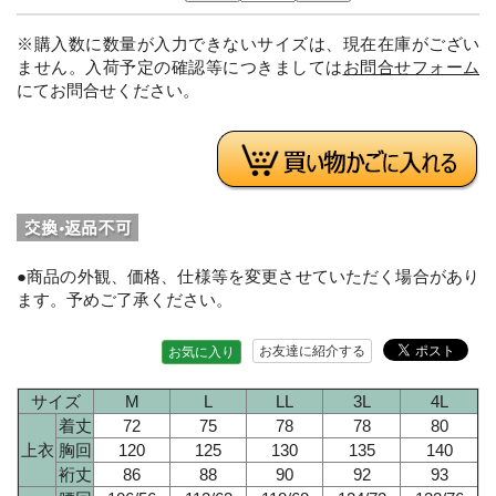
※購入数に数量が入力できないサイズは、現在在庫がござい
ません。入荷予定の確認等につきましては
お問合せフォーム
にてお問合せください。
●商品の外観、価格、仕様等を変更させていただく場合があり
ます。予めご了承ください。
お友達に紹介する
お気に入り
サイズ
M
L
LL
3L
4L
着丈
72
75
78
78
80
上衣
胸回
120
125
130
135
140
裄丈
86
88
90
92
93