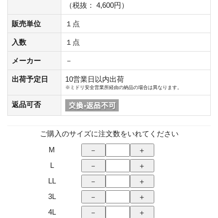
（税抜： 4,600円）
販売単位
１点
入数
１点
メーカー
－
出荷予定日
10営業日以内出荷
※ミドリ安全営業所経由の納品の場合は異なります。
返品可否
ご購入のサイズに注文数をいれてください
M
L
LL
3L
4L