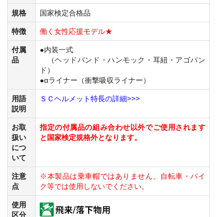
規格
国家検定合格品
特徴
働く女性応援モデル★
付属
●内装一式
品
（ヘッドバンド・ハンモック・耳紐・アゴバン
ド）
●αライナー（衝撃吸収ライナー）
用語
ＳＣヘルメット特長の詳細>>>
説明
お取
指定の付属品の組み合わせ以外でご使用されます
扱い
と国家検定規格外となります。
につ
いて
注意
※本製品は乗
車
帽ではありません。自
転
車・バ
イ
点
ク等では使用しないでください。
使用
区分