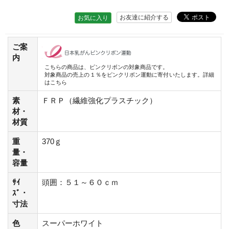
お友達に紹介する
お気に入り
ご案
内
こちらの商品は、ピンクリボンの対象商品です。
対象商品の売上の１％をピンクリボン運動に寄付いたします。
詳細
はこちら
素
ＦＲＰ（繊維強化プラスチック）
材・
材質
重
370ｇ
量・
容量
ｻｲ
頭囲：５１～６０ｃｍ
ｽﾞ・
寸法
色
スーパーホワイト