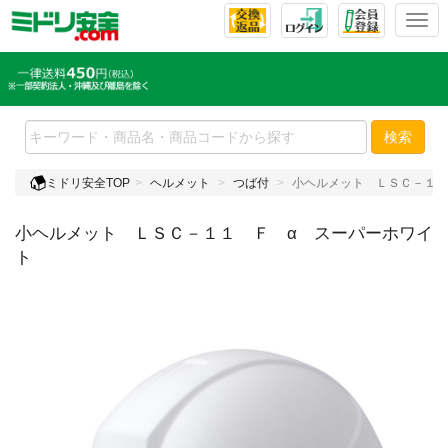
T
o
g
g
l
e
検索
n
a
ミドリ安全TOP
ヘルメット
つば付
小ヘルメット ＬＳＣ－１１
v
i
小ヘルメット ＬＳＣ－１１ Ｆ α スーパーホワイ
g
a
ト
t
i
o
n