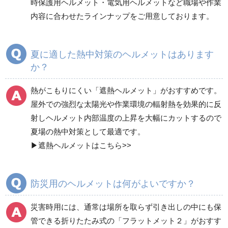
時保護用ヘルメット・電気用ヘルメットなど職場や作業
内容に合わせたラインナップをご用意しております。
商品カテゴリ一覧
つば付
つばなし
夏に適した熱中対策のヘルメットはあります
か？
クリアバイザー付
シールド面付
熱がこもりにくい「
遮熱ヘルメット
」がおすすめです。
屋外での強烈な太陽光や作業環境の輻射熱を効果的に反
シールド面付クリアバ
軽作業帽
射しヘルメット内部温度の上昇を大幅にカットするので
イザー付
夏場の熱中対策として最適です。
▶
遮熱ヘルメットはこちら>>
自転車用ヘルメット
ヘルメット内装品（一
式）
防災用のヘルメットは何がよいですか？
ヘルメット内装品（耳
災害時用には、通常は場所を取らず引き出しの中にも保
ヘルメット内装品（ア
紐）
ゴバンド）
管できる折りたたみ式の「
フラットメット２
」がおすす