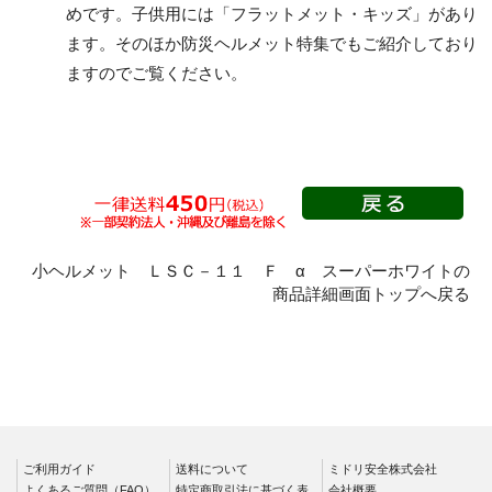
めです。子供用には「
フラットメット・キッズ
」があり
ます。そのほか
防災ヘルメット特集
でもご紹介しており
ヘルメット内装品（衝
ヘルメット内装品（シ
ますのでご覧ください。
撃吸収ライナー）
ールド面）
キープパット
αライナー
その他
クリーンヘルメット
つば付
小ヘルメット ＬＳＣ－１１ Ｆ α スーパーホワイトの
商品詳細画面トップへ戻る
つばなし
折りたたみヘルメット
ご利用ガイド
送料について
ミドリ安全株式会社
よくあるご質問（FAQ）
特定商取引法に基づく表
会社概要