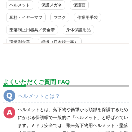
ヘルメット
保護メガネ
保護面
耳栓・イヤーマフ
マスク
作業用手袋
墜落制止用器具／安全帯
身体保護用品
環境測定器
標識（日本緑十字）
標識（ユニットの安全標識）
標識（ユニットの建設標識）
標識関連商品
設備用品・作業補助用品
工事作業用品
よくいただくご質問 FAQ
分煙対策機器
衛生用品
保安・保守用品
ヘルメットとは？
電気保守用品
ワイパー
クリーンルーム対策用品
ヘルメットとは、落下物や衝撃から頭部を保護するため
防災グッズ（防災セット）
救急医療品
にかぶる保護帽で一般的に「ヘルメット」と呼ばれてい
ます。ミドリ安全では、飛来落下物用ヘルメット・墜落
健康管理器具
季節商品
ウイルス対策用品