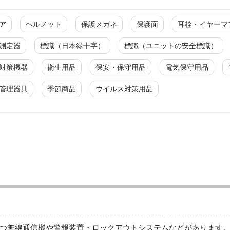
ア
ヘルメット
保護メガネ
保護面
耳栓・イヤーマ
測定器
標識（日本緑十字）
標識（ユニットの安全標識）
対策機器
衛生用品
保安・保守用品
電気保守用品
管理器具
季節商品
ウイルス対策用品
危険信号・警報装置
ボンベ収納器
つ無線通信機や警報装置・ロックアウトシステムなどがあります。