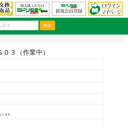
検索
Ｇ０３（作業中）
）
なります。