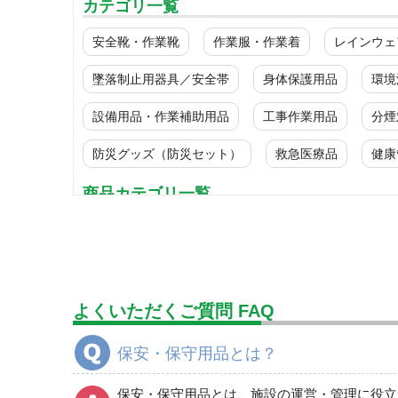
カテゴリ一覧
安全靴・作業靴
作業服・作業着
レインウェ
墜落制止用器具／安全帯
身体保護用品
環境
設備用品・作業補助用品
工事作業用品
分煙
防災グッズ（防災セット）
救急医療品
健康
商品カテゴリ一覧
無線通信機
危険物吸収材（油・酸他）
よくいただくご質問 FAQ
保安・保守用品とは？
保安・保守用品とは、施設の運営・管理に役立