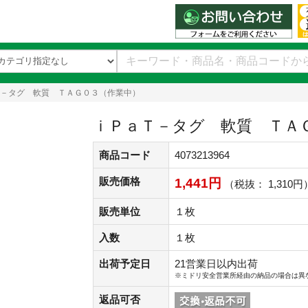
－タグ 軟質 ＴＡＧ０３（作業中）
ｉＰａＴ－タグ 軟質 ＴＡ
商品コード
4073213964
販売価格
1,441円
（税抜： 1,310円
販売単位
１枚
入数
１枚
出荷予定日
21営業日以内出荷
※ミドリ安全営業所経由の納品の場合は異
返品可否