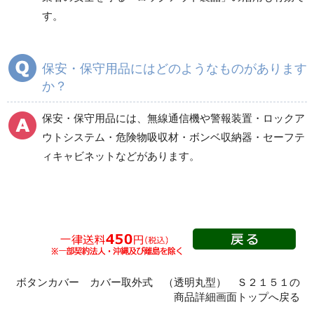
ロックアウトシステム
危険物吸収材（油・酸
す。
他）
保安・保守用品にはどのようなものがあります
ボンベ収納器
その他
か？
保安・保守用品には、無線通信機や警報装置・ロックア
ウトシステム・危険物吸収材・ボンベ収納器・セーフテ
ィキャビネットなどがあります。
ボタンカバー カバー取外式 （透明丸型） Ｓ２１５１の
商品詳細画面トップへ戻る