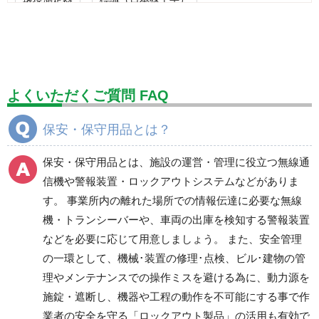
標識（ユニットの安全標識）
標識（ユニットの建設標識）
標識関連商品
設備用品・作業補助用品
工事作業用品
よくいただくご質問 FAQ
分煙対策機器
衛生用品
保安・保守用品
保安・保守用品とは？
電気保守用品
ワイパー
クリーンルーム対策用品
保安・保守用品とは、施設の運営・管理に役立つ無線通
防災グッズ（防災セット）
救急医療品
信機や警報装置・ロックアウトシステムなどがありま
す。 事業所内の離れた場所での情報伝達に必要な無線
健康管理器具
季節商品
ウイルス対策用品
機・トランシーバーや、車両の出庫を検知する警報装置
などを必要に応じて用意しましょう。 また、安全管理
商品カテゴリ一覧
の一環として、機械･装置の修理･点検、ビル･建物の管
無線通信機
危険信号・警報装置
理やメンテナンスでの操作ミスを避ける為に、動力源を
施錠・遮断し、機器や工程の動作を不可能にする事で作
業者の安全を守る「ロックアウト製品」の活用も有効で