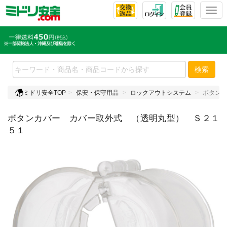
T
o
g
g
l
e
検索
n
a
ミドリ安全TOP
保安・保守用品
ロックアウトシステム
ボタンカ
v
i
ボタンカバー カバー取外式 （透明丸型） Ｓ２１
g
a
５１
t
i
o
n