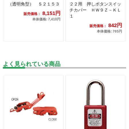
（透明角型） Ｓ２１５３
２２用 押しボタンスイッ
チカバー ＨＷ９Ｚ－ＫＬ
8,151円
販売価格：
１
本体価格: 7,410円
842円
販売価格：
本体価格: 765円
よく見られている商品