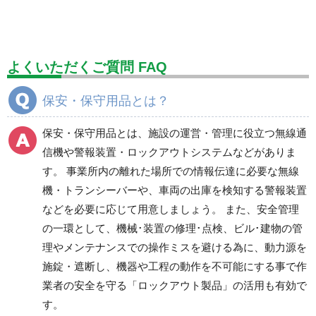
標識（ユニットの安全標識）
標識（ユニットの建設標識）
標識関連商品
設備用品・作業補助用品
工事作業用品
よくいただくご質問 FAQ
分煙対策機器
衛生用品
保安・保守用品
保安・保守用品とは？
電気保守用品
ワイパー
クリーンルーム対策用品
保安・保守用品とは、施設の運営・管理に役立つ無線通
防災グッズ（防災セット）
救急医療品
信機や警報装置・ロックアウトシステムなどがありま
す。 事業所内の離れた場所での情報伝達に必要な無線
健康管理器具
季節商品
ウイルス対策用品
機・トランシーバーや、車両の出庫を検知する警報装置
などを必要に応じて用意しましょう。 また、安全管理
商品カテゴリ一覧
の一環として、機械･装置の修理･点検、ビル･建物の管
無線通信機
危険信号・警報装置
理やメンテナンスでの操作ミスを避ける為に、動力源を
施錠・遮断し、機器や工程の動作を不可能にする事で作
業者の安全を守る「ロックアウト製品」の活用も有効で
ロックアウトシステム
危険物吸収材（油・酸
す。
他）