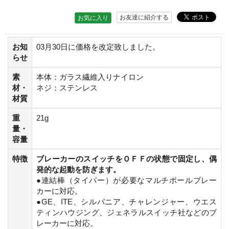
お友達に紹介する
お気に入り
お知
03月30日に価格を改定致しました。
らせ
素
本体：ガラス繊維入りナイロン
材・
ネジ：ステンレス
材質
重
21g
量・
容量
特徴
ブレーカーのスイッチをＯＦＦの状態で固定し、偶
発的な起動を防ぎます。
●連結棒（タイバー）が必要なマルチポールブレー
カーに対応。
●GE、ITE、シルバニア、チャレンジャー、ウエス
ティンハウジング、ジェネラルスイッチ社などのブ
レーカーに対応。