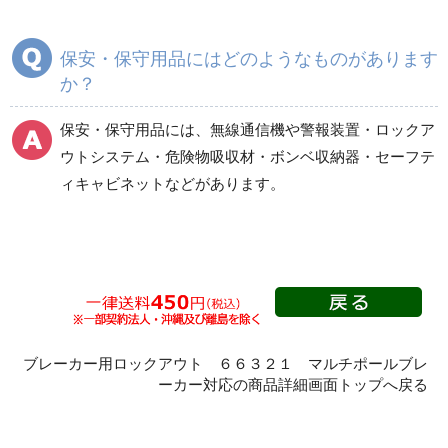
保安・保守用品にはどのようなものがあります
ボンベ収納器
その他
か？
保安・保守用品には、無線通信機や警報装置・ロックア
ウトシステム・危険物吸収材・ボンベ収納器・セーフテ
ィキャビネットなどがあります。
ブレーカー用ロックアウト ６６３２１ マルチポールブレ
ーカー対応の商品詳細画面トップへ戻る