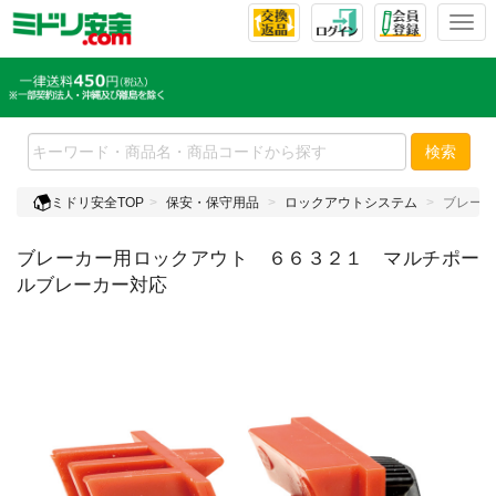
T
o
g
g
l
e
検索
n
a
ミドリ安全TOP
保安・保守用品
ロックアウトシステム
ブレーカ
v
i
ブレーカー用ロックアウト ６６３２１ マルチポー
g
a
ルブレーカー対応
t
i
o
n