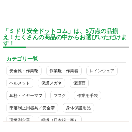
「ミドリ安全ドットコム」は、5万点の品揃
え！たくさんの商品の中からお選びいただけま
す！
カテゴリ一覧
安全靴・作業靴
作業服・作業着
レインウェア
ヘルメット
保護メガネ
保護面
耳栓・イヤーマフ
マスク
作業用手袋
墜落制止用器具／安全帯
身体保護用品
環境測定器
標識（日本緑十字）