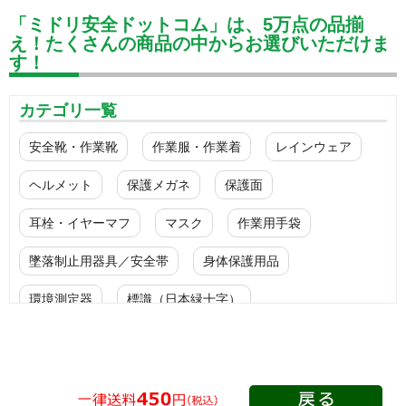
「ミドリ安全ドットコム」は、5万点の品揃
え！たくさんの商品の中からお選びいただけま
す！
カテゴリ一覧
安全靴・作業靴
作業服・作業着
レインウェア
ヘルメット
保護メガネ
保護面
耳栓・イヤーマフ
マスク
作業用手袋
墜落制止用器具／安全帯
身体保護用品
環境測定器
標識（日本緑十字）
標識（ユニットの安全標識）
標識（ユニットの建設標識）
標識関連商品