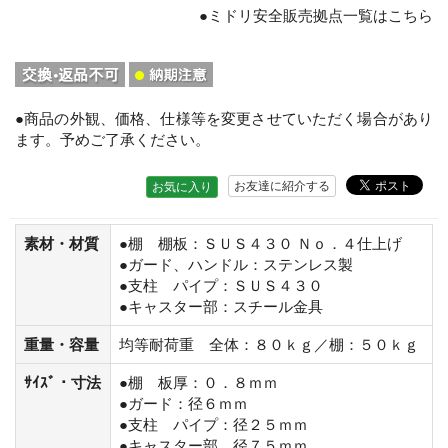
●ミドリ安全販売拠点一覧はこちら
●商品の外観、価格、仕様等を変更させていただく場合があり
ます。予めご了承ください。
お友達に紹介する
お気に入り
素材・材質
●棚 棚板：ＳＵＳ４３０ Ｎｏ．４仕上げ
●ガード、ハンドル：ステンレス製
●支柱 パイプ：ＳＵＳ４３０
●キャスター部：スチール金具
重量・容量
均等耐荷重 全体：８０ｋｇ／棚：５０ｋｇ
ｻｲｽﾞ・寸法
●棚 板厚：０．８ｍｍ
●ガード：径６ｍｍ
●支柱 パイプ：径２５ｍｍ
●キャスター部 径７５ｍｍ