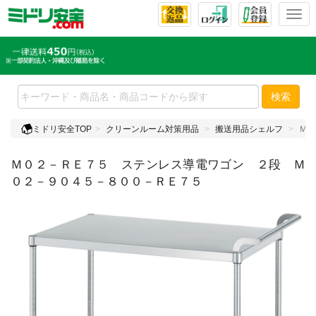
T
o
g
g
l
e
検索
n
a
ミドリ安全TOP
クリーンルーム対策用品
搬送用品シェルフ
Ｍ０
v
i
Ｍ０２－ＲＥ７５ ステンレス導電ワゴン ２段 Ｍ
g
a
０２－９０４５－８００－ＲＥ７５
t
i
o
n