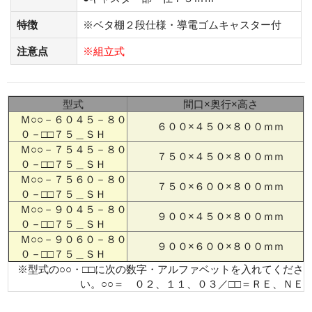
特徴
※ベタ棚２段仕様・導電ゴムキャスター付
注意点
※組立式
型式
間口×奥行×高さ
Ｍ○○－６０４５－８０
６００×４５０×８００ｍｍ
０－□□７５＿ＳＨ
Ｍ○○－７５４５－８０
７５０×４５０×８００ｍｍ
０－□□７５＿ＳＨ
Ｍ○○－７５６０－８０
７５０×６００×８００ｍｍ
０－□□７５＿ＳＨ
Ｍ○○－９０４５－８０
９００×４５０×８００ｍｍ
０－□□７５＿ＳＨ
Ｍ○○－９０６０－８０
９００×６００×８００ｍｍ
０－□□７５＿ＳＨ
※型式の○○・□□に次の数字・アルファベットを入れてくださ
い。○○＝ ０２、１１、０３／□□＝ＲＥ、ＮＥ