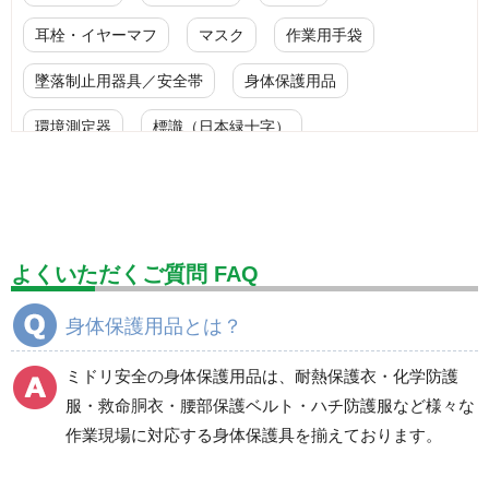
耳栓・イヤーマフ
マスク
作業用手袋
墜落制止用器具／安全帯
身体保護用品
環境測定器
標識（日本緑十字）
標識（ユニットの安全標識）
標識（ユニットの建設標識）
標識関連商品
設備用品・作業補助用品
工事作業用品
よくいただくご質問 FAQ
分煙対策機器
衛生用品
保安・保守用品
身体保護用品とは？
電気保守用品
ワイパー
クリーンルーム対策用品
ミドリ安全の身体保護用品は、耐熱保護衣・化学防護
防災グッズ（防災セット）
救急医療品
服・救命胴衣・腰部保護ベルト・ハチ防護服など様々な
作業現場に対応する身体保護具を揃えております。
健康管理器具
季節商品
ウイルス対策用品