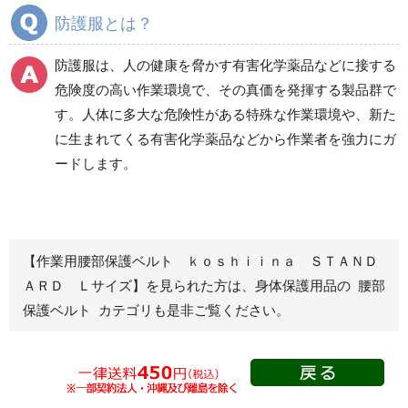
商品カテゴリ一覧
防護服とは？
耐熱保護衣
デュポン(TM) タイベッ
ク(R)製
防護服は、人の健康を脅かす有害化学薬品などに接する
危険度の高い作業環境で、その真価を発揮する製品群で
す。人体に多大な危険性がある特殊な作業環境や、新た
化学防護服
簡易作業衣
に生まれてくる有害化学薬品などから作業者を強力にガ
ードします。
救命胴衣
ハチ刺され対策
【作業用腰部保護ベルト ｋｏｓｈｉｉｎａ ＳＴＡＮＤ
カバー・プロテクター
サポーター
ＡＲＤ Ｌサイズ】を見られた方は、身体保護用品の 腰部
頭巾・腹部
保護ベルト カテゴリも是非ご覧ください。
手甲
アームカバー
脚絆
プロテクター