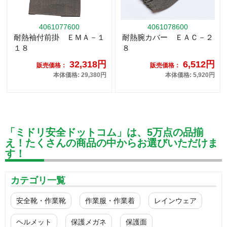
4061077600
4061078600
耐熱袖付前掛 ＥＭＡ－１
耐熱腕カバー ＥＡＣ－２
１８
８
32,318円
6,512円
販売価格：
販売価格：
本体価格: 29,380円
本体価格: 5,920円
「ミドリ安全ドットコム」は、5万点の品揃
え！たくさんの商品の中からお選びいただけま
す！
カテゴリ一覧
安全靴・作業靴
作業服・作業着
レインウェア
ヘルメット
保護メガネ
保護面