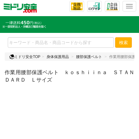
T
o
g
g
l
e
検索
n
a
ミドリ安全TOP
身体保護用品
腰部保護ベルト
作業用腰部保護ベ
v
i
作業用腰部保護ベルト ｋｏｓｈｉｉｎａ ＳＴＡＮ
g
a
ＤＡＲＤ Ｌサイズ
t
i
o
n