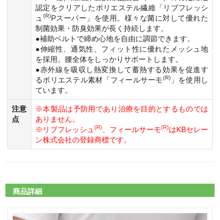
認定をクリアしたポリエステル繊維「リブフレッシ
(R)
ュ
Pスーパー」を使用。様々な菌に対して優れた
制菌効果・防臭効果が長く持続します。
●補助ベルトで締め心地を自由に調節できます。
●伸縮性、通気性、フィット性に優れたメッシュ地
を採用。腰全体をしっかりサポートします。
●赤外線を吸収し熱変換して蓄熱する効果を促進す
(R)
るポリエステル素材「フィールサーモ
」を使用し
ています。
注意
※本製品は予防用であり治療を目的とするものでは
点
ありません。
(R)
(R)
※リブフレッシュ
、フィールサーモ
はKBセレー
ン株式会社の登録商標です。
商品詳細