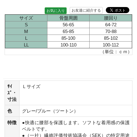
お友達に紹介する
お気に入り
サイズ
骨盤周囲
腰回り
S
56-65
64-72
M
65-85
70-88
L
85-100
85-102
LL
100-110
100-112
（単位：ｃｍ）
ｻｲ
Ｌサイズ
ｽﾞ・
寸法
色
グレー/ブルー（ツートン）
特徴
●快適に腰部を保護します。ソフトな着用感の保護
ベルトです。
●（一社）繊維評価技術協議会（SEK）の特定用途