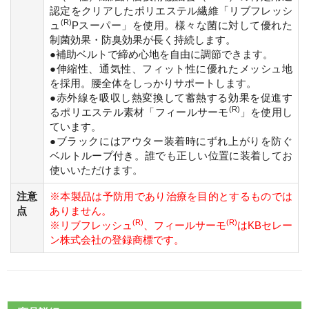
認定をクリアしたポリエステル繊維「リブフレッシ
(R)
ュ
Pスーパー」を使用。様々な菌に対して優れた
制菌効果・防臭効果が長く持続します。
●補助ベルトで締め心地を自由に調節できます。
●伸縮性、通気性、フィット性に優れたメッシュ地
を採用。腰全体をしっかりサポートします。
●赤外線を吸収し熱変換して蓄熱する効果を促進す
(R)
るポリエステル素材「フィールサーモ
」を使用し
ています。
●ブラックにはアウター装着時にずれ上がりを防ぐ
ベルトループ付き。誰でも正しい位置に装着してお
使いいただけます。
注意
※本製品は予防用であり治療を目的とするものでは
点
ありません。
(R)
(R)
※リブフレッシュ
、フィールサーモ
はKBセレー
ン株式会社の登録商標です。