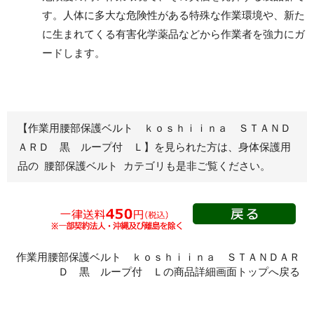
す。人体に多大な危険性がある特殊な作業環境や、新た
化学防護服
簡易作業衣
に生まれてくる有害化学薬品などから作業者を強力にガ
ードします。
救命胴衣
ハチ刺され対策
【作業用腰部保護ベルト ｋｏｓｈｉｉｎａ ＳＴＡＮＤ
カバー・プロテクター
サポーター
ＡＲＤ 黒 ループ付 Ｌ】を見られた方は、身体保護用
頭巾・腹部
品の 腰部保護ベルト カテゴリも是非ご覧ください。
手甲
アームカバー
脚絆
プロテクター
作業用腰部保護ベルト ｋｏｓｈｉｉｎａ ＳＴＡＮＤＡＲ
Ｄ 黒 ループ付 Ｌの商品詳細画面トップへ戻る
前掛
畜産用ズボン