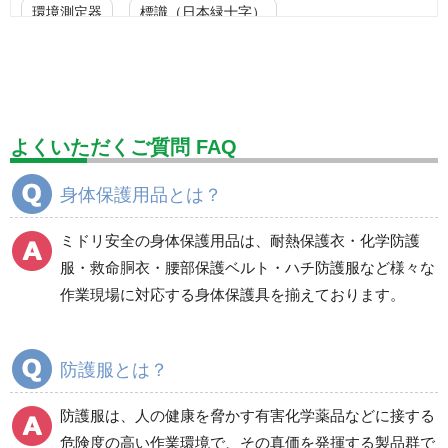
環境測定器
標識（日本緑十字）
標識（ユニットの安全標識）
標識（ユニットの建設標識）
標識関連商品
設備用品・作業補助用品
工事作業用品
よくいただくご質問 FAQ
分煙対策機器
衛生用品
保安・保守用品
身体保護用品とは？
電気保守用品
ワイパー
クリーンルーム対策用品
ミドリ安全の身体保護用品は、耐熱保護衣・化学防護
防災グッズ（防災セット）
救急医療品
服・救命胴衣・腰部保護ベルト・ハチ防護服など様々な
作業現場に対応する身体保護具を揃えております。
健康管理器具
季節商品
ウイルス対策用品
商品カテゴリ一覧
防護服とは？
耐熱保護衣
デュポン(TM) タイベッ
ク(R)製
防護服は、人の健康を脅かす有害化学薬品などに接する
危険度の高い作業環境で、その真価を発揮する製品群で