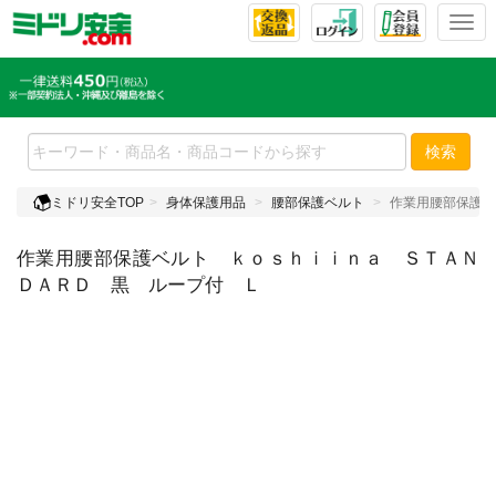
T
o
g
g
l
e
検索
n
a
ミドリ安全TOP
身体保護用品
腰部保護ベルト
作業用腰部保護ベ
v
i
作業用腰部保護ベルト ｋｏｓｈｉｉｎａ ＳＴＡＮ
g
a
ＤＡＲＤ 黒 ループ付 Ｌ
t
i
o
n