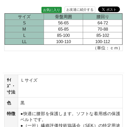
お友達に紹介する
お気に入り
サイズ
骨盤周囲
腰回り
S
56-65
64-72
M
65-85
70-88
L
85-100
85-102
LL
100-110
100-112
（単位：ｃｍ）
ｻｲ
Ｌサイズ
ｽﾞ・
寸法
色
黒
特徴
●快適に腰部を保護します。ソフトな着用感の保護
ベルトです。
●（一社）繊維評価技術協議会（SEK）の特定用途