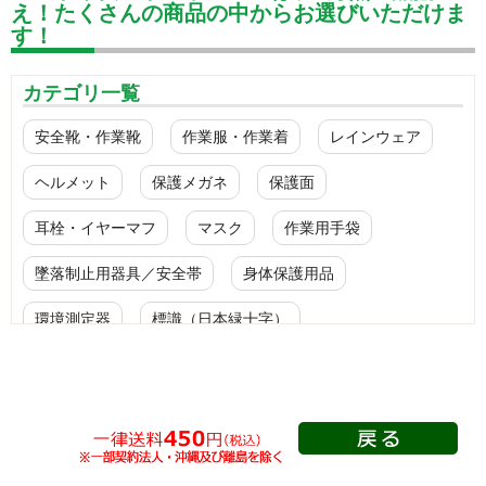
え！たくさんの商品の中からお選びいただけま
す！
カテゴリ一覧
安全靴・作業靴
作業服・作業着
レインウェア
ヘルメット
保護メガネ
保護面
耳栓・イヤーマフ
マスク
作業用手袋
墜落制止用器具／安全帯
身体保護用品
環境測定器
標識（日本緑十字）
標識（ユニットの安全標識）
標識（ユニットの建設標識）
標識関連商品
設備用品・作業補助用品
工事作業用品