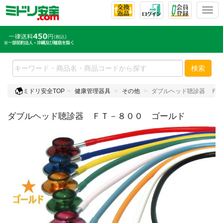
T
o
g
g
l
e
検索
n
a
ミドリ安全TOP
健康管理器具
その他
ダブルヘッド聴診器 ＦＴ
v
i
ダブルヘッド聴診器 ＦＴ－８００ ゴールド
g
a
t
i
o
n