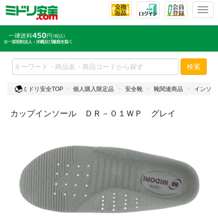
T
o
g
g
l
e
検索
n
a
ミドリ安全TOP
個人購入限定品
安全靴
靴関連商品
インソー
v
i
カップインソール ＤＲ－０１ＷＰ グレイ
g
a
t
i
o
n