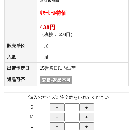
お奨め商品
ｻﾏｰｾｰﾙ特価
438円
（税抜： 398円）
販売単位
１足
入数
１足
出荷予定日
15営業日以内出荷
返品可否
ご購入のサイズに注文数をいれてください
S
M
L