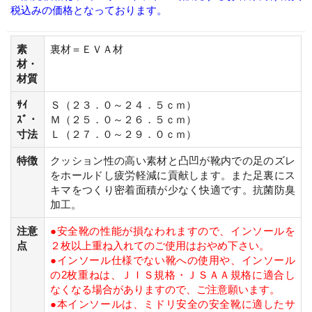
税込みの価格となっております。
素
裏材＝ＥＶＡ材
材・
材質
ｻｲ
Ｓ（２３．０～２４．５ｃｍ）
ｽﾞ・
Ｍ（２５．０～２６．５ｃｍ）
寸法
Ｌ（２７．０～２９．０ｃｍ）
特徴
クッション性の高い素材と凸凹が靴内での足のズレ
をホールドし疲労軽減に貢献します。また足裏にス
キマをつくり密着面積が少なく快適です。抗菌防臭
加工。
注意
●安全靴の性能が損なわれますので、インソールを
点
２枚以上重ね入れてのご使用はおやめ下さい。
●インソール仕様でない靴への使用や、インソール
の2枚重ねは、ＪＩＳ規格・ＪＳＡＡ規格に適合し
なくなる場合がありますので、ご注意願います。
●本インソールは、ミドリ安全の安全靴に適したサ