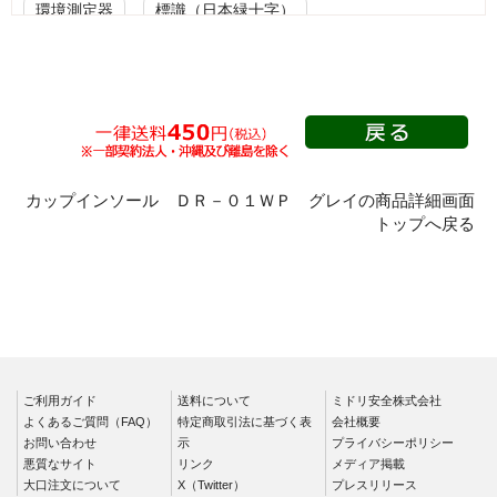
環境測定器
標識（日本緑十字）
標識（ユニットの安全標識）
標識（ユニットの建設標識）
標識関連商品
設備用品・作業補助用品
工事作業用品
分煙対策機器
衛生用品
保安・保守用品
カップインソール ＤＲ－０１ＷＰ グレイの商品詳細画面
トップへ戻る
電気保守用品
ワイパー
クリーンルーム対策用品
防災グッズ（防災セット）
救急医療品
健康管理器具
季節商品
ウイルス対策用品
商品カテゴリ一覧
ご利用ガイド
送料について
ミドリ安全株式会社
よくあるご質問（FAQ）
特定商取引法に基づく表
会社概要
店長の一押
ワケアリ
お問い合わせ
示
プライバシーポリシー
悪質なサイト
リンク
メディア掲載
大口注文について
X（Twitter）
プレスリリース