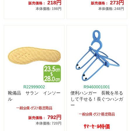
218円
273円
販売価格：
販売価格：
本体価格: 198円
本体価格: 248円
R22999002
R9460001001
靴備品 サラン インソー
便利ハンガー 長靴を吊る
ル
して干せる！長ぐつハンガ
ー
792円
販売価格：
本体価格: 720円
ｻﾏｰｾｰﾙ特価