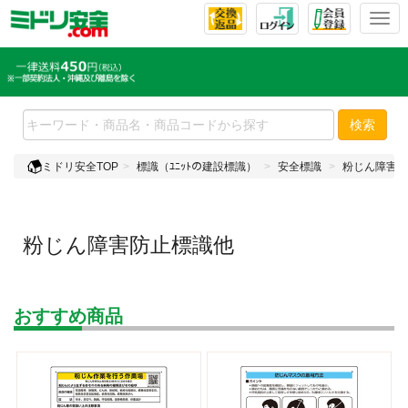
T
o
g
g
l
e
検索
n
a
ミドリ安全TOP
標識（ﾕﾆｯﾄの建設標識）
安全標識
粉じん障害防
v
i
g
a
粉じん障害防止標識他
t
i
o
n
おすすめ商品