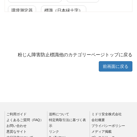
環境測定器
標識（日本緑十字）
標識（ユニットの安全標識）
標識（ユニットの建設標識）
標識関連商品
設備用品・作業補助用品
工事作業用品
粉じん障害防止標識他のカテゴリーページトップに戻る
分煙対策機器
衛生用品
保安・保守用品
前画面に戻る
電気保守用品
ワイパー
クリーンルーム対策用品
防災グッズ（防災セット）
救急医療品
健康管理器具
季節商品
ウイルス対策用品
ご利用ガイド
送料について
ミドリ安全株式会社
よくあるご質問（FAQ）
特定商取引法に基づく表
会社概要
お問い合わせ
商品カテゴリ一覧
示
プライバシーポリシー
悪質なサイト
リンク
メディア掲載