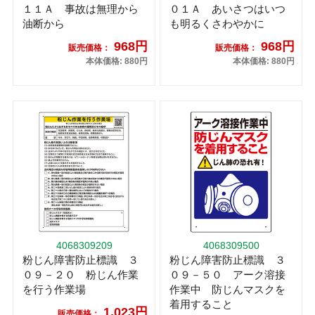
１１Ａ 事故は無理から
０１Ａ あいさつはいつ
油断から
も明るくさわやかに
968円
968円
販売価格：
販売価格：
本体価格: 880円
本体価格: 880円
4068309209
4068309500
粉じん障害防止標識 ３
粉じん障害防止標識 ３
０９－２０ 粉じん作業
０９－５０ アーク溶接
を行う作業場
作業中 防じんマスクを
着用すること
1,023円
販売価格：