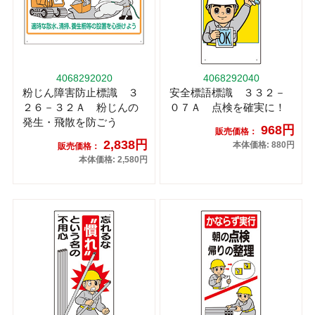
4068292020
4068292040
粉じん障害防止標識 ３
安全標語標識 ３３２－
２６－３２Ａ 粉じんの
０７Ａ 点検を確実に！
発生・飛散を防ごう
968円
販売価格：
2,838円
本体価格: 880円
販売価格：
本体価格: 2,580円