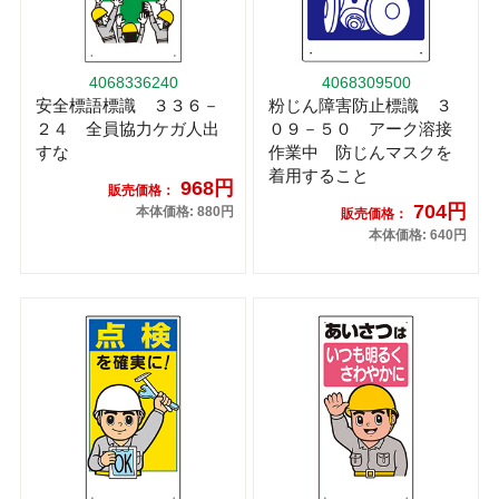
4068336240
4068309500
安全標語標識 ３３６－
粉じん障害防止標識 ３
２４ 全員協力ケガ人出
０９－５０ アーク溶接
すな
作業中 防じんマスクを
着用すること
968円
販売価格：
704円
本体価格: 880円
販売価格：
本体価格: 640円