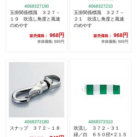
4068327190
4068327210
玉掛関係標識 ３２７－
玉掛関係標識 ３２７－
１９ 吹流し角度と風速
２１ 吹流し角度と風速
のめやす
のめやす
968円
968円
販売価格：
販売価格：
本体価格: 880円
本体価格: 880円
4068372180
4068372310
スナップ ３７２－１８
吹流し ３７２－３１
緑／白 ６５０径×２１５