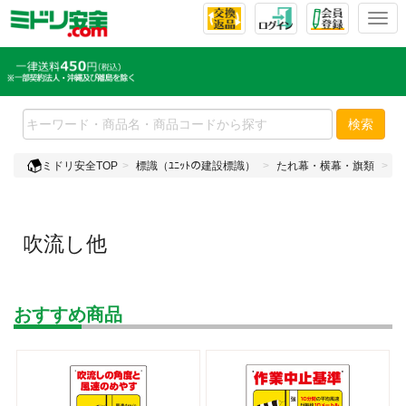
T
o
g
g
l
e
検索
n
a
ミドリ安全TOP
標識（ﾕﾆｯﾄの建設標識）
たれ幕・横幕・旗類
吹
v
i
g
a
吹流し他
t
i
o
n
おすすめ商品