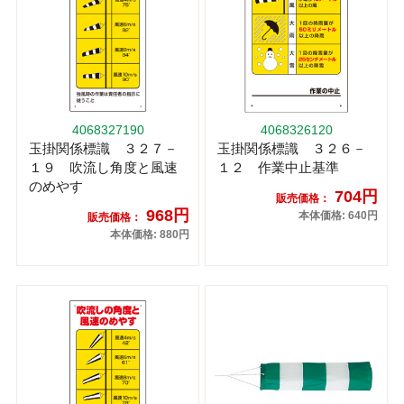
4068327190
4068326120
玉掛関係標識 ３２７－
玉掛関係標識 ３２６－
１９ 吹流し角度と風速
１２ 作業中止基準
のめやす
704円
販売価格：
968円
本体価格: 640円
販売価格：
本体価格: 880円