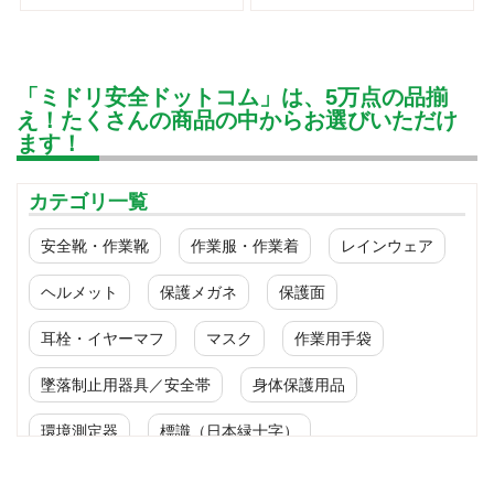
「ミドリ安全ドットコム」は、5万点の品揃
え！たくさんの商品の中からお選びいただけ
ます！
カテゴリ一覧
安全靴・作業靴
作業服・作業着
レインウェア
ヘルメット
保護メガネ
保護面
耳栓・イヤーマフ
マスク
作業用手袋
墜落制止用器具／安全帯
身体保護用品
環境測定器
標識（日本緑十字）
標識（ユニットの安全標識）