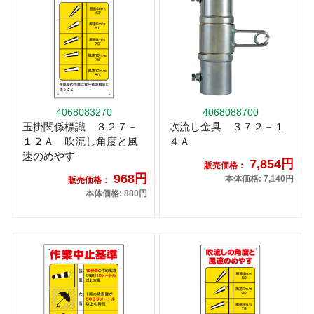
4068083270
4068088700
玉掛関係標識 ３２７－
吹流し金具 ３７２－１
１２Ａ 吹流し角度と風
４Ａ
速のめやす
7,854円
販売価格：
968円
本体価格: 7,140円
販売価格：
本体価格: 880円