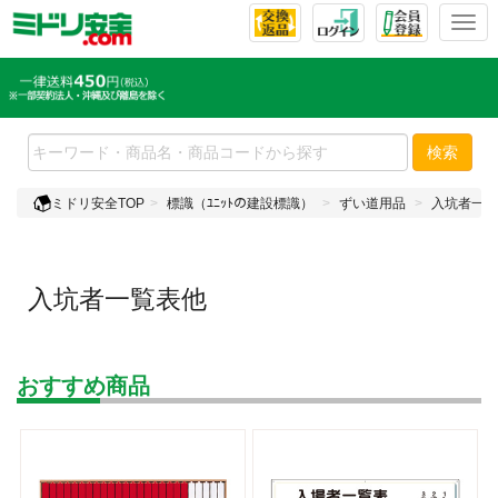
T
o
g
g
l
e
検索
n
a
ミドリ安全TOP
標識（ﾕﾆｯﾄの建設標識）
ずい道用品
入坑者一覧
v
i
g
a
入坑者一覧表他
t
i
o
n
おすすめ商品