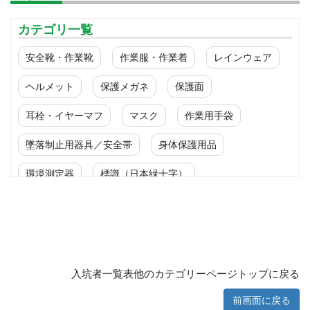
カテゴリ一覧
安全靴・作業靴
作業服・作業着
レインウェア
ヘルメット
保護メガネ
保護面
耳栓・イヤーマフ
マスク
作業用手袋
墜落制止用器具／安全帯
身体保護用品
環境測定器
標識（日本緑十字）
標識（ユニットの安全標識）
標識（ユニットの建設標識）
標識関連商品
設備用品・作業補助用品
工事作業用品
入坑者一覧表他のカテゴリーページトップに戻る
分煙対策機器
衛生用品
保安・保守用品
前画面に戻る