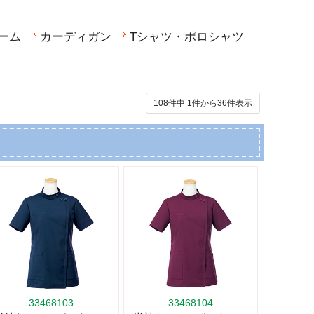
ーム
カーディガン
Tシャツ・ポロシャツ
108件中
1
件から
36
件表示
33468103
33468104