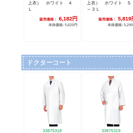
上衣） ホワイト ４
上衣） ホワイト Ｓ
Ｌ
～３Ｌ
6,182円
5,81
販売価格：
販売価格：
本体価格: 5,620円
本体価格: 5,29
ドクターコート
33875318
33875319