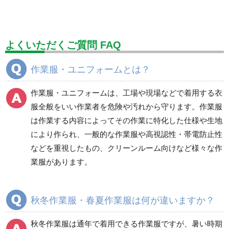
標識（ユニットの建設標識）
標識関連商品
設備用品・作業補助用品
工事作業用品
よくいただくご質問 FAQ
分煙対策機器
衛生用品
保安・保守用品
作業服・ユニフォームとは？
電気保守用品
ワイパー
クリーンルーム対策用品
作業服・ユニフォームは、工場や現場などで着用する衣
防災グッズ（防災セット）
救急医療品
服全般をいい作業者を危険や汚れから守ります。作業服
は作業する内容によってその作業に特化した仕様や生地
健康管理器具
季節商品
ウイルス対策用品
により作られ、一般的な作業服や高視認性・帯電防止性
などを重視したもの、クリーンルーム向けなど様々な作
商品カテゴリ一覧
業服があります。
ブルゾン
ジャンパー
春夏長袖
春夏長袖
秋冬作業服・春夏作業服は何が違いますか？
秋冬長袖
秋冬長袖
春夏半袖
春夏半袖
秋冬作業服は通年で着用できる作業服ですが、暑い時期