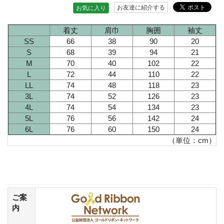
お友達に紹介する
お気に入り
着丈
肩巾
胸囲
袖丈
SS
66
38
90
20
S
68
39
94
21
M
70
40
102
22
L
72
44
110
22
LL
74
48
118
23
3L
74
52
126
23
4L
74
54
134
23
5L
76
56
142
24
6L
76
60
150
24
（単位：cm）
ご案
内