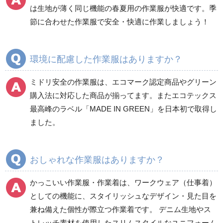
食品産業用長袖
通年
は生地が薄く同じ機能の春夏用の作業服が快適です。季
食品産業用半袖
節に合わせた作業服で安全・快適に作業しましょう！
クリーンウェア
通年
環境に配慮した作業服はありますか？
ミドリ安全の作業服は、エコマーク認定商品やグリーン
ワークパンツ
カーゴパンツ
購入法に対応した商品が揃ってます。またエコテックス
春夏ワークパンツ作業
春夏カーゴパンツ作業
最高峰のラベル「MADE IN GREEN」を日本初で取得し
ズボン
ズボン
ました。
秋冬ワークパンツ作業
秋冬カーゴパンツ作業
ズボン
ズボン
通年ワークパンツ作業
通年カーゴパンツ作業
おしゃれな作業服はありますか？
ズボン
ズボン
食品産業用ワークパン
かっこいい作業服・作業着は、ワークウェア（仕事着）
ツ
としての機能に、スタイリッシュなデザイン・見た目を
クリーンウェアワーク
兼ね備えた個性が際立つ作業着です。 デニム生地やス
パンツ
トレッチ素材を使用したスリムスタイルなユニフォーム