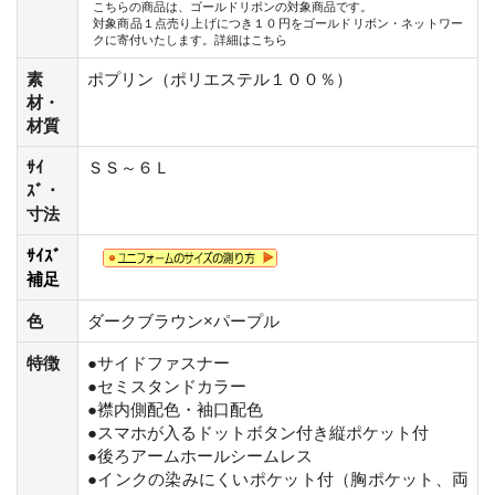
こちらの商品は、ゴールドリボンの対象商品です。
対象商品１点売り上げにつき１０円をゴールドリボン・ネットワー
クに寄付いたします。
詳細はこちら
素
ポプリン（ポリエステル１００％）
材・
材質
ｻｲ
ＳＳ～６Ｌ
ｽﾞ・
寸法
ｻｲｽﾞ
補足
色
ダークブラウン×パープル
特徴
●サイドファスナー
●セミスタンドカラー
●襟内側配色・袖口配色
●スマホが入るドットボタン付き縦ポケット付
●後ろアームホールシームレス
●インクの染みにくいポケット付（胸ポケット、両