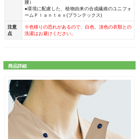
腰）
●環境に配慮した、植物由来の合成繊維のユニフォ
ームＰｌａｎｔｅｘ(プランテックス)
注意
※色移りの恐れがあるので、白色、淡色の衣類との
点
洗濯はお避けください。
商品詳細