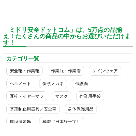
「ミドリ安全ドットコム」は、5万点の品揃
え！たくさんの商品の中からお選びいただけま
す！
カテゴリ一覧
安全靴・作業靴
作業服・作業着
レインウェア
ヘルメット
保護メガネ
保護面
耳栓・イヤーマフ
マスク
作業用手袋
墜落制止用器具／安全帯
身体保護用品
環境測定器
標識（日本緑十字）
標識（ユニットの安全標識）