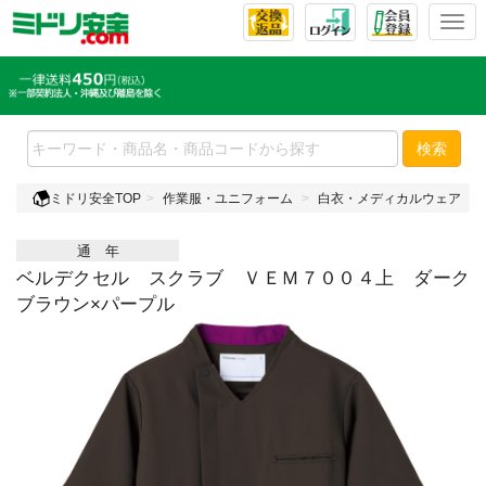
T
o
g
g
l
e
検索
n
a
ミドリ安全TOP
作業服・ユニフォーム
白衣・メディカルウェア
v
i
通 年
g
a
ベルデクセル スクラブ ＶＥＭ７００４上 ダーク
t
ブラウン×パープル
i
o
n