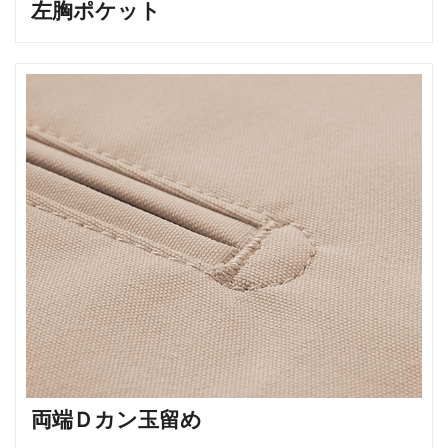
左胸ポケット
両端Ｄカン玉留め