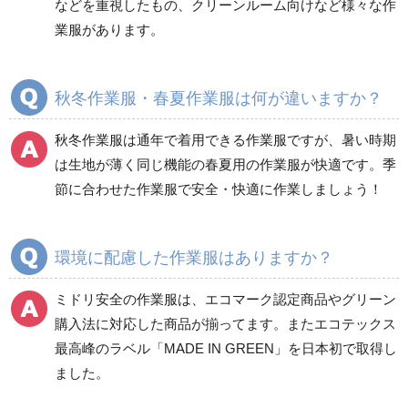
などを重視したもの、クリーンルーム向けなど様々な作
商品カテゴリ一覧
業服があります。
ブルゾン
ジャンパー
春夏長袖
春夏長袖
秋冬作業服・春夏作業服は何が違いますか？
秋冬長袖
秋冬長袖
春夏半袖
春夏半袖
秋冬作業服は通年で着用できる作業服ですが、暑い時期
食品産業用長袖
通年
は生地が薄く同じ機能の春夏用の作業服が快適です。季
食品産業用半袖
節に合わせた作業服で安全・快適に作業しましょう！
クリーンウェア
通年
環境に配慮した作業服はありますか？
ミドリ安全の作業服は、エコマーク認定商品やグリーン
ワークパンツ
カーゴパンツ
購入法に対応した商品が揃ってます。またエコテックス
春夏ワークパンツ作業
春夏カーゴパンツ作業
最高峰のラベル「MADE IN GREEN」を日本初で取得し
ズボン
ズボン
ました。
秋冬ワークパンツ作業
秋冬カーゴパンツ作業
ズボン
ズボン