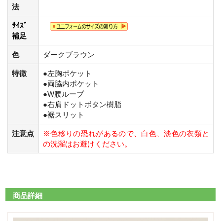
法
ｻｲｽﾞ
補足
色
ダークブラウン
特徴
●左胸ポケット
●両脇内ポケット
●W腰ループ
●右肩ドットボタン樹脂
●裾スリット
注意点
※色移りの恐れがあるので、白色、淡色の衣類と
の洗濯はお避けください。
商品詳細