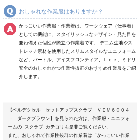
通年ワークパンツ作業
通年カーゴパンツ作業
おしゃれな作業服はありますか？
ズボン
ズボン
食品産業用ワークパン
かっこいい作業服・作業着は、ワークウェア（仕事着）
ツ
としての機能に、スタイリッシュなデザイン・見た目を
クリーンウェアワーク
兼ね備えた個性が際立つ作業着です。 デニム生地やス
パンツ
トレッチ素材を使用したスリムスタイルなユニフォーム
など、バートル、アイズフロンティア、Ｌｅｅ、ミドリ
安全のおしゃれかつ作業性抜群のおすすめ作業服をご紹
レディース作業着
シャツ
介します。
ブルゾン
長袖
春夏長袖
半袖
秋冬長袖
春夏半袖
【ベルデクセル セットアップスクラブ ＶＥＭ６００４
ジャンパー
上 ダークブラウン】を見られた方は、作業服・ユニフォ
ームの スクラブ カテゴリも是非ご覧ください。
秋冬長袖
また、おしゃれで作業性抜群の作業着は
「かっこいい作業
春夏半袖