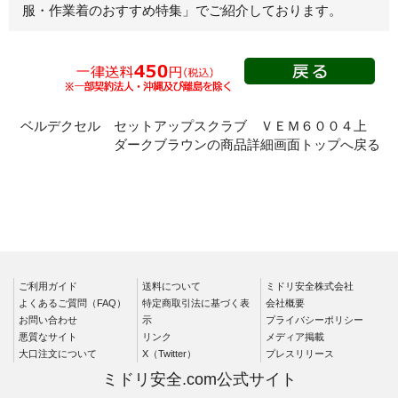
服・作業着のおすすめ特集」
でご紹介しております。
スモック
春夏長袖
秋冬長袖
春夏半袖
クリーンウェ
ベルデクセル セットアップスクラブ ＶＥＭ６００４上
ア
ダークブラウンの商品詳細画面トップへ戻る
シャツ
春夏長袖
秋冬長袖
春夏半袖
ワークパンツ
ご利用ガイド
送料について
ミドリ安全株式会社
よくあるご質問（FAQ）
特定商取引法に基づく表
会社概要
春夏
お問い合わせ
示
プライバシーポリシー
秋冬
悪質なサイト
リンク
メディア掲載
大口注文について
X（Twitter）
プレスリリース
通年
ミドリ安全.com公式サイト
食品産業用