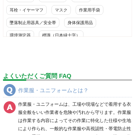
耳栓・イヤーマフ
マスク
作業用手袋
墜落制止用器具／安全帯
身体保護用品
環境測定器
標識（日本緑十字）
標識（ユニットの安全標識）
標識（ユニットの建設標識）
標識関連商品
設備用品・作業補助用品
工事作業用品
よくいただくご質問 FAQ
分煙対策機器
衛生用品
保安・保守用品
作業服・ユニフォームとは？
電気保守用品
ワイパー
クリーンルーム対策用品
作業服・ユニフォームは、工場や現場などで着用する衣
防災グッズ（防災セット）
救急医療品
服全般をいい作業者を危険や汚れから守ります。作業服
は作業する内容によってその作業に特化した仕様や生地
健康管理器具
季節商品
ウイルス対策用品
により作られ、一般的な作業服や高視認性・帯電防止性