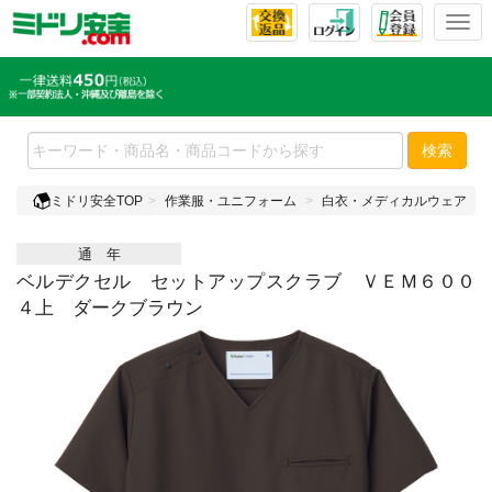
T
o
g
g
l
e
検索
n
a
ミドリ安全TOP
作業服・ユニフォーム
白衣・メディカルウェア
v
i
通 年
g
a
ベルデクセル セットアップスクラブ ＶＥＭ６００
t
４上 ダークブラウン
i
o
n