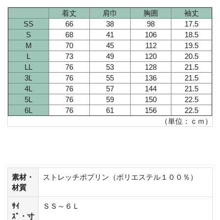
着丈
肩巾
胸囲
袖丈
SS
66
38
98
17.5
S
68
41
106
18.5
M
70
45
112
19.5
L
73
49
120
20.5
LL
76
53
128
21.5
3L
76
55
136
21.5
4L
76
57
144
21.5
5L
76
59
150
22.5
6L
76
61
156
22.5
（単位：ｃｍ）
素材・
ストレッチポプリン（ポリエステル１００％）
材質
ｻｲ
ＳＳ～６Ｌ
ｽﾞ・寸