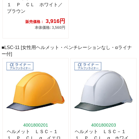
１ Ｐ ＣＬ ホワイト／
ブラウン
3,916円
販売価格：
本体価格: 3,560円
■LSC-11 [女性用ヘルメット・ベンチレーションなし・αライナ
ー付]
4001800201
4001800203
ヘルメット ＬＳＣ－１
ヘルメット ＬＳＣ－１
１ Ｐ ＣＬ α イエロ
１ Ｐ ＣＬ α ホワイ