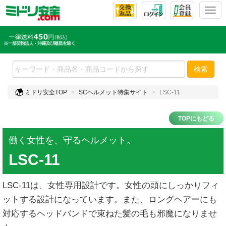
T
o
g
g
l
e
検索
n
a
ミドリ安全TOP
SCヘルメット特集サイト
LSC-11
v
i
g
TOPにもどる
a
t
働く女性を、守るヘルメット。
i
LSC-11
o
n
LSC-11は、女性専用設計です。女性の頭にしっかりフィ
ットする設計になっています。また、ロングヘアーにも
対応するヘッドバンドで束ねた髪の毛も邪魔になりませ