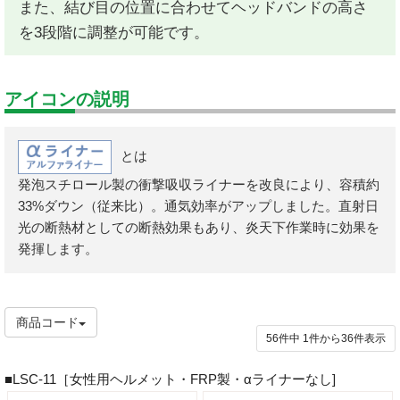
また、結び目の位置に合わせてヘッドバンドの高さ
を3段階に調整が可能です。
アイコンの説明
とは
発泡スチロール製の衝撃吸収ライナーを改良により、容積約
33%ダウン（従来比）。通気効率がアップしました。直射日
光の断熱材としての断熱効果もあり、炎天下作業時に効果を
発揮します。
商品コード
56件中
1
件から
36
件表示
■LSC-11［女性用ヘルメット・FRP製・αライナーなし]