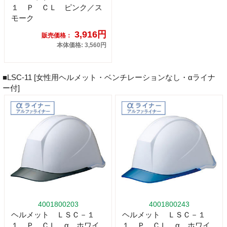
１ Ｐ ＣＬ ピンク／ス
モーク
3,916円
販売価格：
本体価格: 3,560円
■LSC-11 [女性用ヘルメット・ベンチレーションなし・αライナ
ー付]
4001800203
4001800243
ヘルメット ＬＳＣ－１
ヘルメット ＬＳＣ－１
１ Ｐ ＣＬ α ホワイ
１ Ｐ ＣＬ α ホワイ