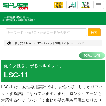
T
o
g
g
l
e
検索
n
a
ミドリ安全TOP
SCヘルメット特集サイト
LSC-11
v
i
g
TOPにもどる
a
t
働く女性を、守るヘルメット。
i
LSC-11
o
n
LSC-11は、女性専用設計です。女性の頭にしっかりフィ
ットする設計になっています。また、ロングヘアーにも
対応するヘッドバンドで束ねた髪の毛も邪魔になりませ