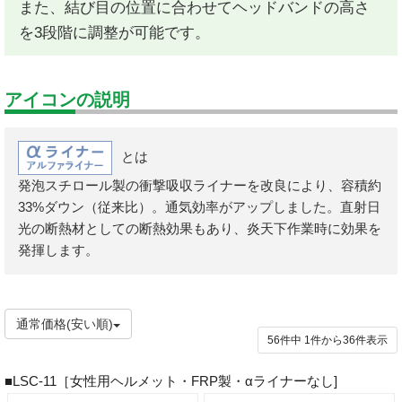
また、結び目の位置に合わせてヘッドバンドの高さ
を3段階に調整が可能です。
アイコンの説明
とは
発泡スチロール製の衝撃吸収ライナーを改良により、容積約
33%ダウン（従来比）。通気効率がアップしました。直射日
光の断熱材としての断熱効果もあり、炎天下作業時に効果を
発揮します。
通常価格(安い順)
56件中
1
件から
36
件表示
■LSC-11［女性用ヘルメット・FRP製・αライナーなし]