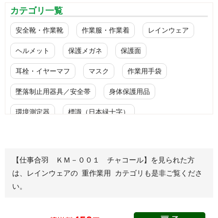
カテゴリ一覧
安全靴・作業靴
作業服・作業着
レインウェア
ヘルメット
保護メガネ
保護面
耳栓・イヤーマフ
マスク
作業用手袋
墜落制止用器具／安全帯
身体保護用品
環境測定器
標識（日本緑十字）
標識（ユニットの安全標識）
標識（ユニットの建設標識）
標識関連商品
【仕事合羽 ＫＭ－００１ チャコール】を見られた方
は、レインウェアの 重作業用 カテゴリも是非ご覧くださ
設備用品・作業補助用品
工事作業用品
い。
分煙対策機器
衛生用品
保安・保守用品
電気保守用品
ワイパー
クリーンルーム対策用品