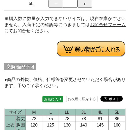
5L
※購入数に数量が入力できないサイズは、現在在庫がござい
ません。入荷予定の確認等につきましては
お問合せフォーム
にてお問合せください。
●商品の外観、価格、仕様等を変更させていただく場合があり
ます。予めご了承ください。
お友達に紹介する
お気に入り
サイズ
M
L
LL
3L
4L
5L
着丈
72
75
78
78
81
86
上衣
胸囲
120
125
130
140
145
160