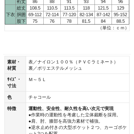
裄丈
86
88
91
93
94
96
総丈
108.5
110.5
113.5
118
121.5
129
下衣
胴囲
69-112
72-114
77-120
82-134
87-142
95-152
股下
75
76
78
81.5
84
88.5
（単位：ｃｍ）
素材・
表／ナイロン１００％（ＰＶＣラミネート）
材質
裏／ポリエステルメッシュ
ｻｲｽﾞ・
Ｍ～５Ｌ
寸法
色
チャコール
特徴
運動性、安全性、耐久性を高い次元で実現
●作業時の運動性を考慮した立体裁断を採用。
●肩、肘、膝部を高強力素材で補強。
●逆水止め付きの大型ポケット２つ、カーゴポケ
ット2つを配置。