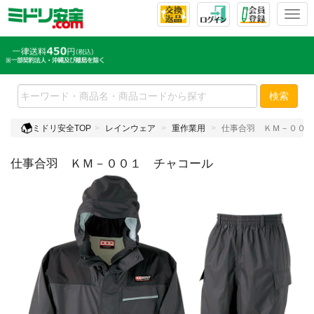
T
o
g
g
l
e
検索
n
a
ミドリ安全TOP
レインウェア
重作業用
仕事合羽 ＫＭ－００１
v
i
仕事合羽 ＫＭ－００１ チャコール
g
a
t
i
o
n