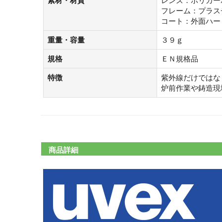
素材・材質
レンズ：ポリカー
フレーム：プラス
コート：外面ハー
重量・容量
３９ｇ
規格
ＥＮ規格品
特徴
紫外線だけではな
炉前作業や鋳造現
商品詳細