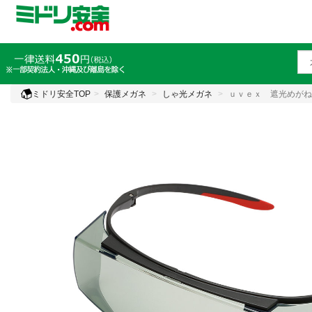
ミドリ安全TOP
保護メガネ
しゃ光メガネ
ｕｖｅｘ 遮光めがね