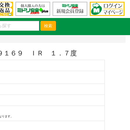
検索
９１６９ ＩＲ １．７度
）
なります。