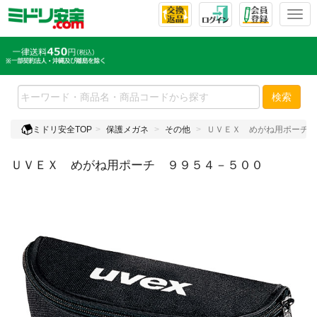
T
o
g
g
l
e
検索
n
a
ミドリ安全TOP
保護メガネ
その他
ＵＶＥＸ めがね用ポーチ 
v
i
ＵＶＥＸ めがね用ポーチ ９９５４－５００
g
a
t
i
o
n