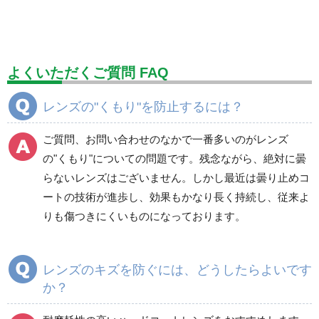
標識（ユニットの安全標識）
標識（ユニットの建設標識）
標識関連商品
設備用品・作業補助用品
工事作業用品
よくいただくご質問 FAQ
分煙対策機器
衛生用品
保安・保守用品
レンズの"くもり"を防止するには？
電気保守用品
ワイパー
クリーンルーム対策用品
ご質問、お問い合わせのなかで一番多いのがレンズ
防災グッズ（防災セット）
救急医療品
の"くもり"についての問題です。残念ながら、絶対に曇
らないレンズはございません。しかし最近は曇り止めコ
健康管理器具
季節商品
ウイルス対策用品
ートの技術が進歩し、効果もかなり長く持続し、従来よ
りも傷つきにくいものになっております。
商品カテゴリ一覧
保護メガネ
ゴーグル
レンズのキズを防ぐには、どうしたらよいです
か？
前掛け型メガネ
レーザー用しゃ光メガ
ネ