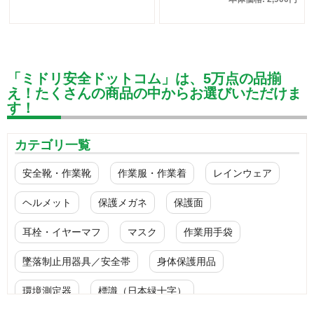
「ミドリ安全ドットコム」は、5万点の品揃
え！たくさんの商品の中からお選びいただけま
す！
カテゴリ一覧
安全靴・作業靴
作業服・作業着
レインウェア
ヘルメット
保護メガネ
保護面
耳栓・イヤーマフ
マスク
作業用手袋
墜落制止用器具／安全帯
身体保護用品
環境測定器
標識（日本緑十字）