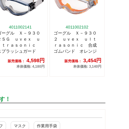
4011002141
4011002102
ゴーグル Ｘ－９３０
ゴーグル Ｘ－９３０
２ＳＧ ｕｖｅｘ ｕ
２ ｕｖｅｘ ｕｌｔ
ｌｔｒａｓｏｎｉｃ
ｒａｓｏｎｉｃ 合成
スプラッシュガード
ゴムバンド オレンジ
4,598円
3,454円
販売価格：
販売価格：
本体価格: 4,180円
本体価格: 3,140円
す！
フ
マスク
作業用手袋