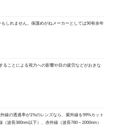
もしれません。保護めがねメーカーとしては90有余年
使用することによる視力への影響や目の疲労などがおきな
線の透過率が1%のレンズなら、紫外線を99%カット
長380nm以下）、赤外線（波長780～2000nm）