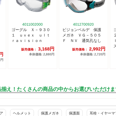
4011002000
4012700920
ゴーグル Ｘ－９３０
ビジョンベルデ 保護
１ ｕｖｅｘ ｕｌｔ
メガネ ＶＧ－５０５
ｒａｖｉｓｉｏｎ
Ｆ ＮＶ 通気孔なし
3,168円
2,992円
販売価格：
販売価格：
4円
本体価格: 2,880円
本体価格: 2,720円
0円
品揃え！たくさんの商品の中からお選びいただけま
ア
ヘルメット
保護メガネ
保護面
耳栓・イヤーマ