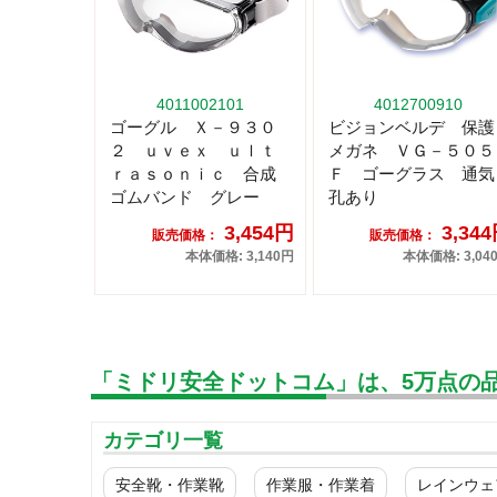
4011002101
4012700910
ゴーグル Ｘ－９３０
ビジョンベルデ 保護
２ ｕｖｅｘ ｕｌｔ
メガネ ＶＧ－５０５
ｒａｓｏｎｉｃ 合成
Ｆ ゴーグラス 通気
ゴムバンド グレー
孔あり
3,454円
3,34
販売価格：
販売価格：
本体価格: 3,140円
本体価格: 3,04
「ミドリ安全ドットコム」は、5万点の
カテゴリ一覧
安全靴・作業靴
作業服・作業着
レインウェ