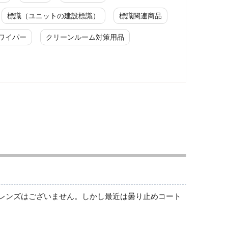
標識（ユニットの建設標識）
標識関連商品
ワイパー
クリーンルーム対策用品
前掛け型メガネ
その他
いレンズはございません。しかし最近は曇り止めコート