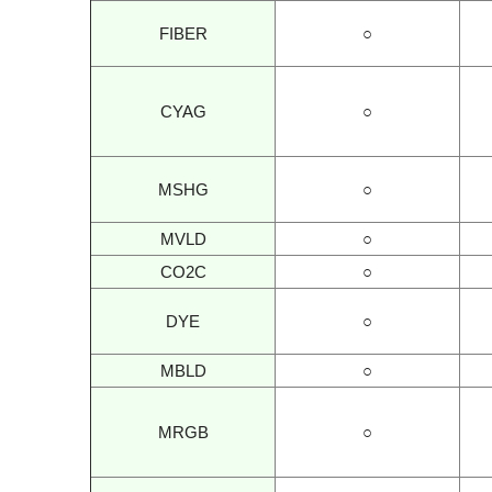
FIBER
○
CYAG
○
MSHG
○
MVLD
○
CO2C
○
DYE
○
MBLD
○
MRGB
○