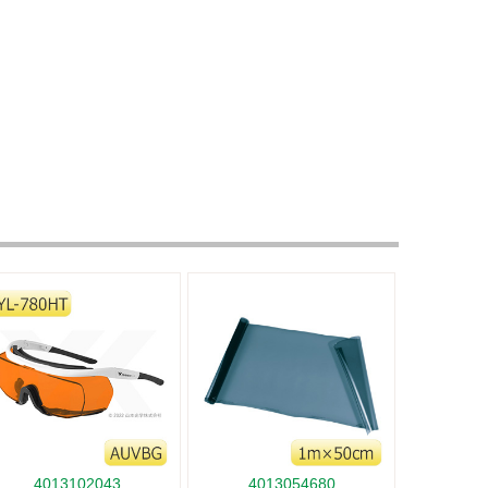
4013102043
4013054680