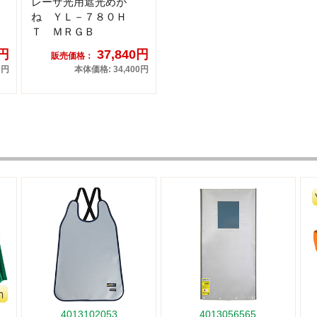
レーザ光用遮光めが
ね ＹＬ－７８０Ｈ
Ｔ ＭＲＧＢ
0円
37,840円
販売価格：
0円
本体価格: 34,400円
4013102053
4013056565