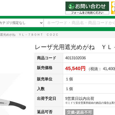
遮光めがね ＹＬ－７８０ＨＴ ＣＯ２Ｃ
レーザ光用遮光めがね ＹＬ
商品コード
4013102036
販売価格
45,540円
（税抜： 41,40
販売単位
１個
入数
１個
出荷予定日
9営業日以内出荷
※ミドリ安全営業所経由の納品の場合は異
返品可否