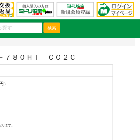
検索
－７８０ＨＴ ＣＯ２Ｃ
0円）
なります。