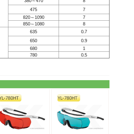
380～470
8
475
7
820～1090
7
850～1080
8
635
0.7
650
0.9
680
1
780
0.5