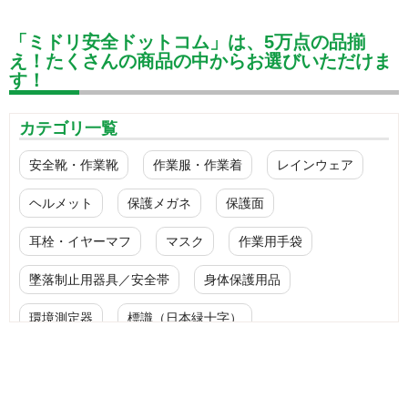
「ミドリ安全ドットコム」は、5万点の品揃
え！たくさんの商品の中からお選びいただけま
す！
カテゴリ一覧
安全靴・作業靴
作業服・作業着
レインウェア
ヘルメット
保護メガネ
保護面
耳栓・イヤーマフ
マスク
作業用手袋
墜落制止用器具／安全帯
身体保護用品
環境測定器
標識（日本緑十字）
標識（ユニットの安全標識）
標識（ユニットの建設標識）
標識関連商品