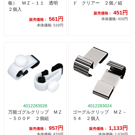
板） ＭＺ－１１ 透明
ド クリアー ２個／組
２個入
451円
販売価格：
561円
本体価格: 410円
販売価格：
本体価格: 510円
4012283028
4012283024
万能ゴグルクリップ ＭＺ
ゴーグルクリップ ＭＺ－
－５００Ｐ ２個組
５４ ２個入
957円
1,133円
販売価格：
販売価格：
本体価格: 870円
本体価格: 1,030円