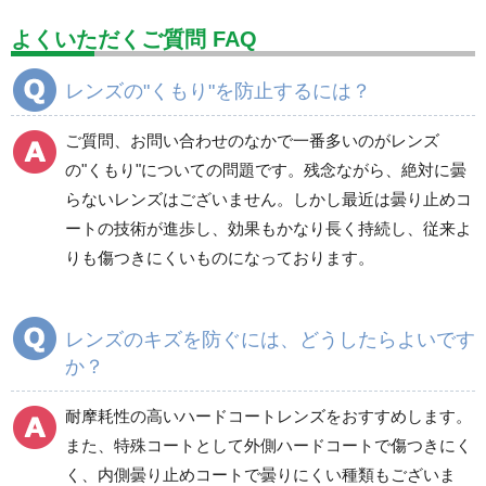
設備用品・作業補助用品
工事作業用品
よくいただくご質問 FAQ
分煙対策機器
衛生用品
保安・保守用品
レンズの"くもり"を防止するには？
電気保守用品
ワイパー
クリーンルーム対策用品
ご質問、お問い合わせのなかで一番多いのがレンズ
防災グッズ（防災セット）
救急医療品
の"くもり"についての問題です。残念ながら、絶対に曇
らないレンズはございません。しかし最近は曇り止めコ
健康管理器具
季節商品
ウイルス対策用品
ートの技術が進歩し、効果もかなり長く持続し、従来よ
りも傷つきにくいものになっております。
商品カテゴリ一覧
保護メガネ
ゴーグル
レンズのキズを防ぐには、どうしたらよいです
か？
前掛け型メガネ
レーザー用しゃ光メガ
ネ
耐摩耗性の高いハードコートレンズをおすすめします。
また、特殊コートとして外側ハードコートで傷つきにく
く、内側曇り止めコートで曇りにくい種類もございま
しゃ光メガネ
その他