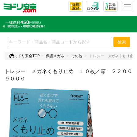
T
o
g
g
l
e
検索
n
a
ミドリ安全TOP
保護メガネ
その他
トレシー メガネくもり止め
v
i
トレシー メガネくもり止め １０枚／箱 ２２００
g
a
９０００
t
i
o
n