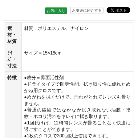
お友達に紹介する
お気に入り
素
材質＝ポリエステル、ナイロン
材・
材質
ｻｲ
サイズ＝15×18cm
ｽﾞ・
寸法
特徴
●成分＝界面活性剤
●ドライタイプで防曇性能、拭き取り性に優れため
がね用クロスです。
●めがねを拭くだけで、汚れがとれてレンズも曇り
ません。
●普通の繊維ではなかなか拭き取れない油膜・指
紋・ホコリ汚れをキレイに拭き取ります。
●1回拭けば、12時間レンズが曇ることなく快適に
過ごすことができます。
●1枚のクロスで300回以上使用できます。