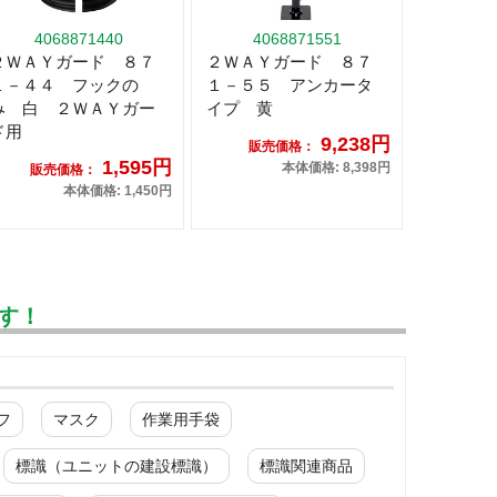
4068871440
4068871551
２ＷＡＹガード ８７
２ＷＡＹガード ８７
１－４４ フックの
１－５５ アンカータ
み 白 ２ＷＡＹガー
イプ 黄
ド用
9,238円
販売価格：
1,595円
本体価格: 8,398円
販売価格：
本体価格: 1,450円
す！
フ
マスク
作業用手袋
標識（ユニットの建設標識）
標識関連商品