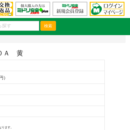
検索
０Ａ 黄
9円）
なります。