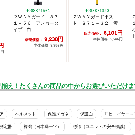
4068871561
4068871320
２ＷＡＹガード ８７
２ＷＡＹガードポス
１－５６ アンカータ
ト ８７１－３２ 黄
イプ 白
6,101円
販売価格：
9,238円
本体価格: 5,546円
販売価格：
5円
本体価格: 8,398円
0円
品揃え！たくさんの商品の中からお選びいただけま
ア
ヘルメット
保護メガネ
保護面
耳栓・イヤーマ
測定器
標識（日本緑十字）
標識（ユニットの安全標識）