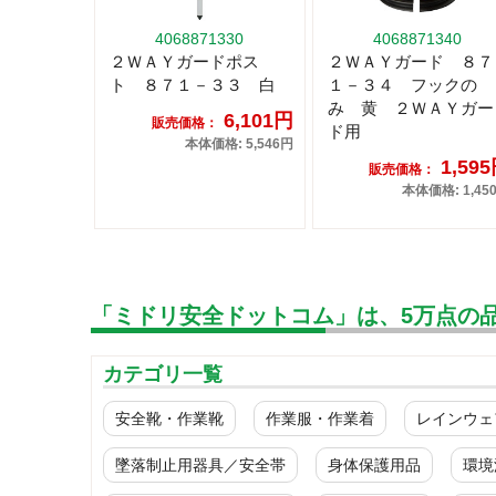
4068871330
4068871340
２ＷＡＹガードポス
２ＷＡＹガード ８７
ト ８７１－３３ 白
１－３４ フックの
み 黄 ２ＷＡＹガー
6,101円
販売価格：
ド用
本体価格: 5,546円
1,59
販売価格：
本体価格: 1,45
「ミドリ安全ドットコム」は、5万点の
カテゴリ一覧
安全靴・作業靴
作業服・作業着
レインウェ
墜落制止用器具／安全帯
身体保護用品
環境