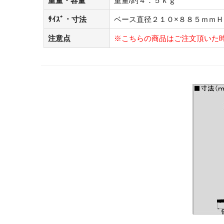
重量・容量
重量/約４．５ｋｇ
ｻｲｽﾞ・寸法
ベース直径２１０×８８５ｍｍＨ
注意点
※こちらの商品はご注文頂いた