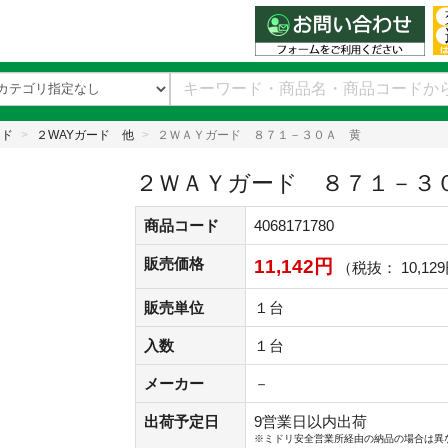
ンド
２WAYガード 他
２ＷＡＹガード ８７１－３０Ａ 黄
２ＷＡＹガード ８７１－３
商品コード
4068171780
販売価格
11,142円
（税抜： 10,12
販売単位
１台
入数
１台
メーカー
－
出荷予定日
9営業日以内出荷
※ミドリ安全営業所経由の納品の場合は異