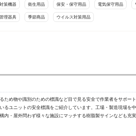
対策機器
衛生用品
保安・保守用品
電気保守用品
管理器具
季節商品
ウイルス対策用品
廃棄物分別標識
廃棄物分別標識
るため物や識別のための標識など目で見る安全で作業者をサポー
いるユニットの安全標識をご紹介しています。工場・製造現場を
構内・屋外問わず様々な施設にマッチする樹脂製サインなども充