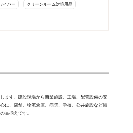
ワイパー
クリーンルーム対策用品
修理・点検中標識
修理・点検中標識
トします。建設現場から商業施設、工場、配管設備の安
中心に、店舗、物流倉庫、病院、学校、公共施設など幅
実の品揃えです。