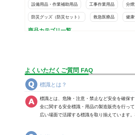
設備用品・作業補助用品
工事作業用品
分煙
防災グッズ（防災セット）
救急医療品
健康
商品カテゴリ一覧
標識
ＪＩＳ規格安全標識
禁止標識
よくいただくご質問 FAQ
喫煙所標識
危険標識
標識とは？
注意標識
衛生標識
標識とは、危険・注意・禁止など安全を確保す
通路、とまれ・一時停止標識
全に関する安全標識・用品の製造販売を行って
作業主任者職務表示板
広い場面で活躍する標識を取り揃えています。
特定化学物質／化学物質 標識
有機溶剤標識 等