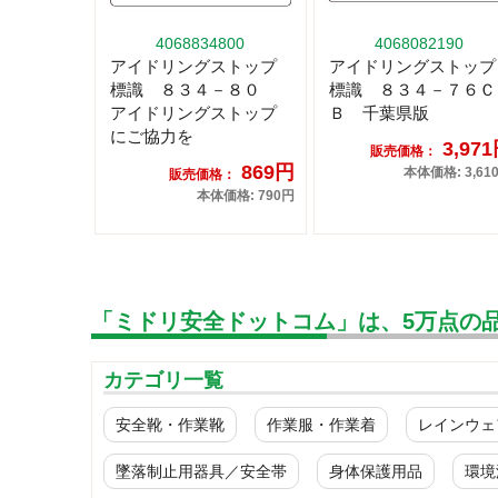
4068834800
4068082190
アイドリングストップ
アイドリングストップ
標識 ８３４－８０
標識 ８３４－７６Ｃ
アイドリングストップ
Ｂ 千葉県版
にご協力を
3,97
販売価格：
869円
本体価格: 3,61
販売価格：
本体価格: 790円
「ミドリ安全ドットコム」は、5万点の
カテゴリ一覧
安全靴・作業靴
作業服・作業着
レインウェ
墜落制止用器具／安全帯
身体保護用品
環境