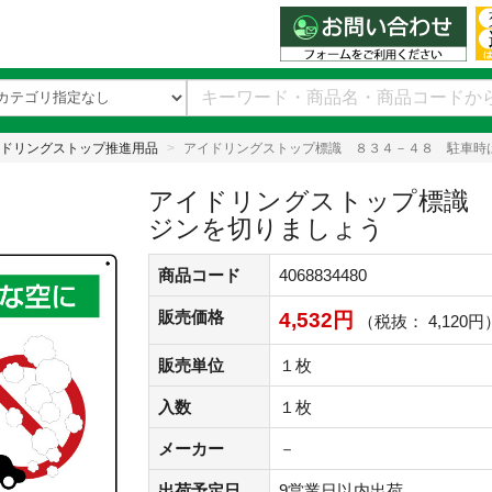
ドリングストップ推進用品
アイドリングストップ標識 ８３４－４８ 駐車時
アイドリングストップ標識 
ジンを切りましょう
商品コード
4068834480
販売価格
4,532円
（税抜： 4,120円
販売単位
１枚
入数
１枚
メーカー
－
出荷予定日
9営業日以内出荷