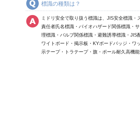
標識の種類は？
酸欠危険標識・有害物質標識
レーザ標識
ミドリ安全で取り扱う標識は、JIS安全標識・
放射能標識
責任者氏名標識・バイオハザード関係標識・サ
はさまれ・巻き込まれ注意標識
理標識・バルブ関係標識・避難誘導標識・JI
管理表示板
ワイトボード・掲示板・KYボードバッジ・ワ
示テープ・トラテープ・旗・ポール耐久高機能
製造物責任（PL)警告表示ラベル
静電対策標識
クリーンルーム関係用品
騒音管理区分標識
フォークリフト関係標識
省エネルギー推進用品
危険予知活動用品、粉じん障害防止標識
樹脂製KYボード（防雨型）
指差呼称用品
環境美化標識