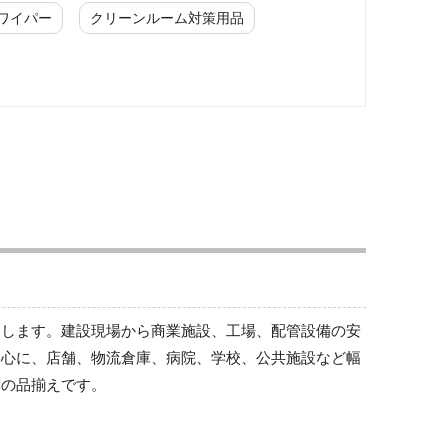
ワイパー
クリーンルーム対策用品
修理・点検中標識
修理・点検中標識
トします。建設現場から商業施設、工場、配管設備の安
中心に、店舗、物流倉庫、病院、学校、公共施設など幅
実の品揃えです。