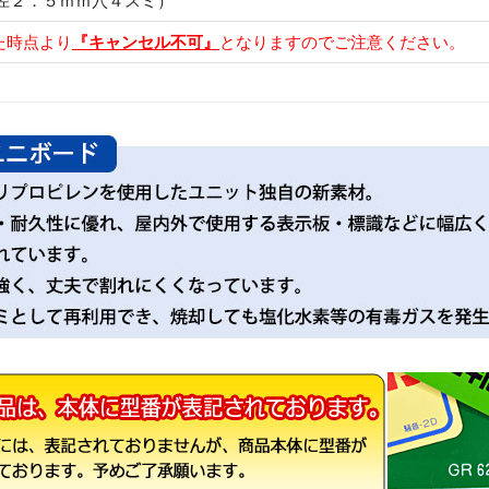
径２．５ｍｍ穴４スミ）
た時点より
『キャンセル不可』
となりますのでご注意ください。