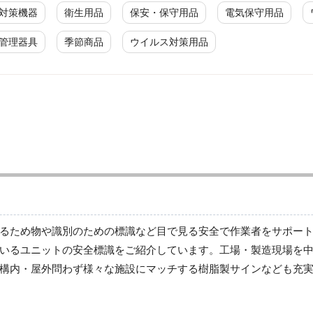
対策機器
衛生用品
保安・保守用品
電気保守用品
管理器具
季節商品
ウイルス対策用品
廃棄物分別標識
廃棄物分別標識
るため物や識別のための標識など目で見る安全で作業者をサポー
いるユニットの安全標識をご紹介しています。工場・製造現場を
構内・屋外問わず様々な施設にマッチする樹脂製サインなども充