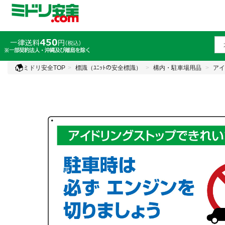
ミドリ安全TOP
標識（ﾕﾆｯﾄの安全標識）
構内・駐車場用品
アイ