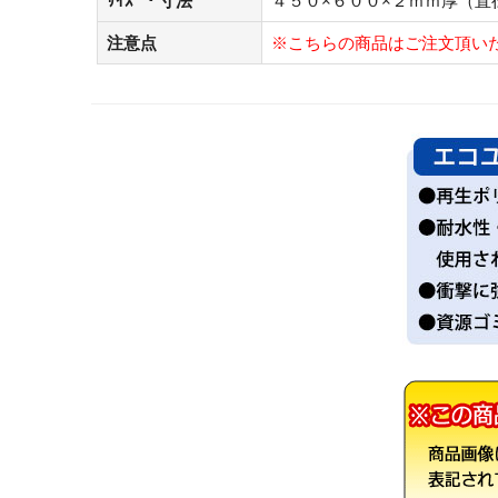
ｻｲｽﾞ・寸法
４５０×６００×２ｍｍ厚（直
注意点
※こちらの商品はご注文頂い