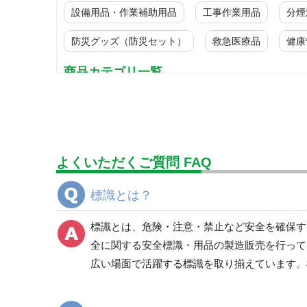
設備用品・作業補助用品
工事作業用品
分煙
防災グッズ（防災セット）
救急医療品
健康
商品カテゴリ一覧
標識
ＪＩＳ規格安全標識
禁止標識
よくいただくご質問 FAQ
喫煙所標識
危険標識
標識とは？
注意標識
衛生標識
標識とは、危険・注意・禁止など安全を確保す
通路、とまれ・一時停止標識
全に関する安全標識・用品の製造販売を行って
作業主任者職務表示板
広い場面で活躍する標識を取り揃えています。
特定化学物質／化学物質 標識
有機溶剤標識 等