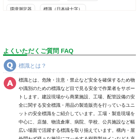
環境測定器
標識（日本緑十字）
標識（ユニットの安全標識）
標識（ユニットの建設標識）
標識関連商品
設備用品・作業補助用品
工事作業用品
よくいただくご質問 FAQ
分煙対策機器
衛生用品
保安・保守用品
標識とは？
電気保守用品
ワイパー
クリーンルーム対策用品
標識とは、危険・注意・禁止など安全を確保するため物
防災グッズ（防災セット）
救急医療品
や識別のための標識など目で見る安全で作業者をサポー
トします。建設現場から商業施設、工場、配管設備の安
健康管理器具
季節商品
ウイルス対策用品
全に関する安全標識・用品の製造販売を行っているユニ
ットの安全標識をご紹介しています。工場・製造現場を
商品カテゴリ一覧
中心に、店舗、物流倉庫、病院、学校、公共施設など幅
標識
廃棄物分別標識
広い場面で活躍する標識を取り揃えています。構内・屋
ＪＩＳ規格安全標識
廃棄物分別標識
外問わず様々な施設にマッチする樹脂製サインなども充