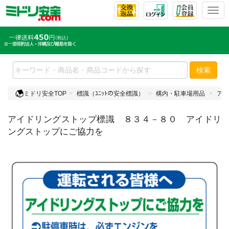
T
o
g
g
l
e
検索
n
a
ミドリ安全TOP
標識（ﾕﾆｯﾄの安全標識）
構内・駐車場用品
アイ
v
i
アイドリングストップ標識 ８３４－８０ アイドリ
g
a
ングストップにご協力を
t
i
o
n