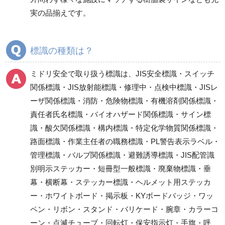
禁止標識
実の品揃えです。
喫煙所標識
危険標識
標識の種類は？
注意標識
衛生標識
ミドリ安全で取り扱う標識は、JIS安全標識・スイッチ
通路、とまれ・一時停
関係標識・JIS放射能標識・修理中・点検中標識・JISレ
止標識
ーザ関係標識・消防・危険物標識・有機溶剤関係標識・
作業主任者職務表示板
責任者氏名標識・バイオハザード関係標識・サイン標
特定化学物質／化学物
識・酸欠関係標識・構内標識・特定化学物質関係標識・
質 標識
路面標識・作業主任者の職務標識・PL警告表示ラベル・
有機溶剤標識 等
管理標識・バルブ関係標識・避難誘導標識・JIS配管識
酸欠危険標識・有害物
別明示ステッカー・短冊型一般標識・廃棄物標識・垂
質標識
幕・横断幕・ステッカー標識・ヘルメット用ステッカ
レーザ標識
ー・ホワイトボード・掲示板・KYボードバッジ・ワッ
放射能標識
ペン・リボン・スタンド・バリケード・腕章・カラーコ
はさまれ・巻き込まれ
ーン・点滅チューブ・回転灯・保安指示灯・手旗・呼