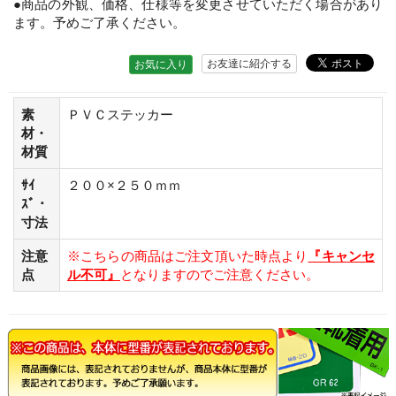
●商品の外観、価格、仕様等を変更させていただく場合があり
ます。予めご了承ください。
お友達に紹介する
お気に入り
素
ＰＶＣステッカー
材・
材質
ｻｲ
２００×２５０ｍｍ
ｽﾞ・
寸法
注意
※こちらの商品はご注文頂いた時点より
『キャンセ
点
ル不可』
となりますのでご注意ください。