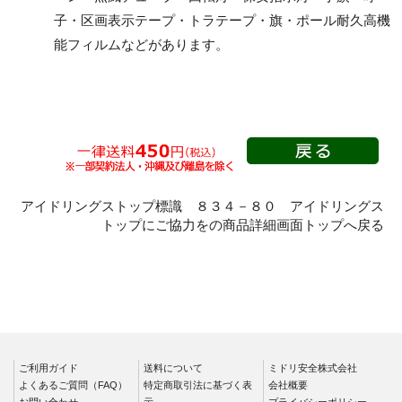
注意標識
子・区画表示テープ・トラテープ・旗・ポール耐久高機
管理表示板
能フィルムなどがあります。
製造物責任（PL)警告
表示ラベル
静電対策標識
クリーンルーム関係用
品
騒音管理区分標識
フォークリフト関係標
アイドリングストップ標識 ８３４－８０ アイドリングス
識
トップにご協力をの商品詳細画面トップへ戻る
省エネルギー推進用品
危険予知活動用品、粉
じん障害防止標識
樹脂製KYボード（防
雨型）
指差呼称用品
ご利用ガイド
送料について
ミドリ安全株式会社
よくあるご質問（FAQ）
環境美化標識
特定商取引法に基づく表
会社概要
お問い合わせ
示
プライバシーポリシー