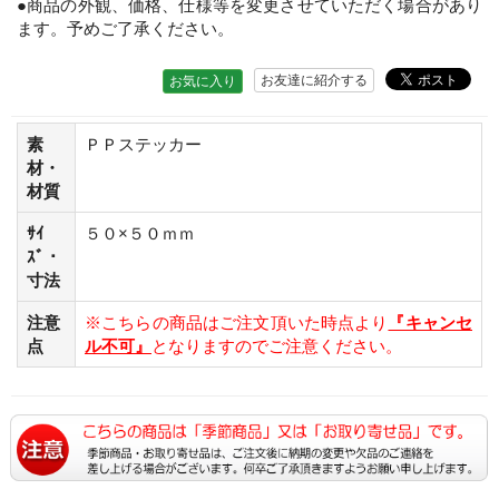
●商品の外観、価格、仕様等を変更させていただく場合があり
ます。予めご了承ください。
お友達に紹介する
お気に入り
素
ＰＰステッカー
材・
材質
ｻｲ
５０×５０ｍｍ
ｽﾞ・
寸法
注意
※こちらの商品はご注文頂いた時点より
『キャンセ
点
ル不可』
となりますのでご注意ください。