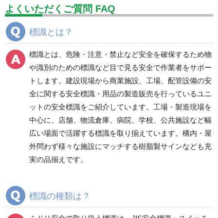
設備用品・作業補助用品
工事作業用品
よくいただくご質問 FAQ
分煙対策機器
衛生用品
保安・保守用品
標識とは？
電気保守用品
ワイパー
クリーンルーム対策用品
標識とは、危険・注意・禁止など安全を確保するため物
防災グッズ（防災セット）
救急医療品
や識別のための標識など目で見る安全で作業者をサポー
トします。建設現場から商業施設、工場、配管設備の安
健康管理器具
季節商品
ウイルス対策用品
全に関する安全標識・用品の製造販売を行っているユニ
ットの安全標識をご紹介しています。工場・製造現場を
商品カテゴリ一覧
中心に、店舗、物流倉庫、病院、学校、公共施設など幅
標識
廃棄物分別標識
広い場面で活躍する標識を取り揃えています。構内・屋
ＪＩＳ規格安全標識
廃棄物分別標識
外問わず様々な施設にマッチする樹脂製サインなども充
禁止標識
実の品揃えです。
喫煙所標識
危険標識
標識の種類は？
注意標識
衛生標識