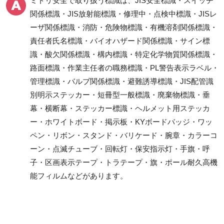
ミドリ安全で取り扱う標識は、JIS安全標識・スイッチ
通路、とまれ・一時停
関係標識・JIS放射能標識・修理中・点検中標識・JISレ
止標識
ーザ関係標識・消防・危険物標識・有機溶剤関係標識・
作業主任者職務表示板
責任者氏名標識・バイオハザード関係標識・サイン標
特定化学物質／化学物
識・酸欠関係標識・構内標識・特定化学物質関係標識・
質 標識
路面標識・作業主任者の職務標識・PL警告表示ラベル・
有機溶剤標識 等
管理標識・バルブ関係標識・避難誘導標識・JIS配管識
酸欠危険標識・有害物
別明示ステッカー・短冊型一般標識・廃棄物標識・垂
質標識
幕・横断幕・ステッカー標識・ヘルメット用ステッカ
レーザ標識
ー・ホワイトボード・掲示板・KYボードバッジ・ワッ
放射能標識
ペン・リボン・スタンド・バリケード・腕章・カラーコ
はさまれ・巻き込まれ
ーン・点滅チューブ・回転灯・保安指示灯・手旗・呼
注意標識
子・区画表示テープ・トラテープ・旗・ポール耐久高機
管理表示板
能フィルムなどがあります。
製造物責任（PL)警告
表示ラベル
静電対策標識
クリーンルーム関係用