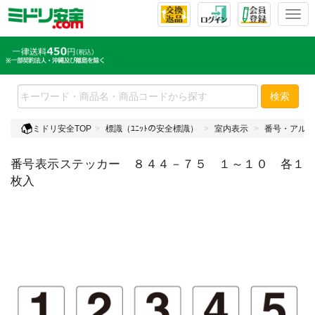
T
o
g
g
l
e
検索
n
a
ミドリ安全TOP
標識（ﾕﾆｯﾄの安全標識）
室内表示
番号・アルフ
v
i
番号表示ステッカー ８４４－７５ １～１０ 各１
g
a
枚入
t
i
o
n