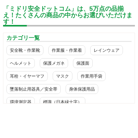
「ミドリ安全ドットコム」は、5万点の品揃
え！たくさんの商品の中からお選びいただけま
す！
カテゴリ一覧
安全靴・作業靴
作業服・作業着
レインウェア
ヘルメット
保護メガネ
保護面
耳栓・イヤーマフ
マスク
作業用手袋
墜落制止用器具／安全帯
身体保護用品
環境測定器
標識（日本緑十字）
標識（ユニットの安全標識）
標識（ユニットの建設標識）
標識関連商品