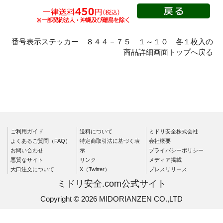
品
騒音管理区分標識
フォークリフト関係標
番号表示ステッカー ８４４－７５ １～１０ 各１枚入の
識
商品詳細画面トップへ戻る
省エネルギー推進用品
危険予知活動用品、粉
じん障害防止標識
樹脂製KYボード（防
雨型）
指差呼称用品
ご利用ガイド
送料について
ミドリ安全株式会社
よくあるご質問（FAQ）
環境美化標識
特定商取引法に基づく表
会社概要
お問い合わせ
示
プライバシーポリシー
置場標識
悪質なサイト
リンク
メディア掲載
大口注文について
X（Twitter）
プレスリリース
電気関係標識
ミドリ安全.com公式サイト
玉掛関係標識
Copyright © 2026 MIDORIANZEN CO.,LTD
短冊型標識
短冊型ステッカー