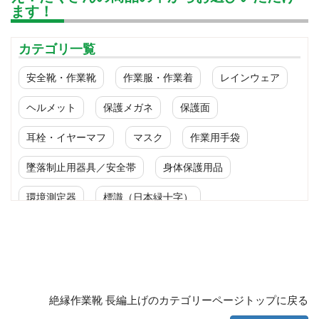
ます！
カテゴリ一覧
安全靴・作業靴
作業服・作業着
レインウェア
ヘルメット
保護メガネ
保護面
耳栓・イヤーマフ
マスク
作業用手袋
墜落制止用器具／安全帯
身体保護用品
環境測定器
標識（日本緑十字）
標識（ユニットの安全標識）
標識（ユニットの建設標識）
標識関連商品
設備用品・作業補助用品
工事作業用品
絶縁作業靴 長編上げのカテゴリーページトップに戻る
分煙対策機器
衛生用品
保安・保守用品