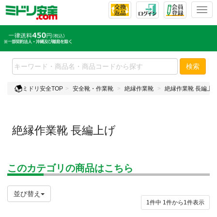
T
o
g
g
l
e
検索
n
a
ミドリ安全TOP
安全靴・作業靴
絶縁作業靴
絶縁作業靴 長編上
v
i
g
a
絶縁作業靴 長編上げ
t
i
o
n
このカテゴリの商品はこちら
並び替え
1件中
1
件から
1
件表示