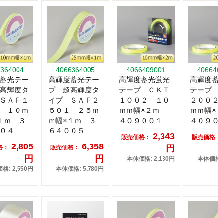
6364004
4066364005
4066409001
40664
蓄光テー
高輝度蓄光テー
高輝度蓄光蛍光
高輝度
高輝度タ
プ 超高輝度タ
テープ ＣＫＴ
テープ
ＳＡＦ１
イプ ＳＡＦ２
１００２ １０
２００
 １０ｍ
５０１ ２５ｍ
ｍｍ幅×２ｍ
ｍｍ幅
１ｍ ３
ｍ幅×１ｍ ３
４０９００１
４０９
０４
６４００５
2,343
販売価格：
販売価格
2,805
6,358
円
格：
販売価格：
円
円
本体価格: 2,130円
本体価格:
格: 2,550円
本体価格: 5,780円