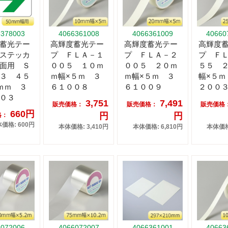
6378003
4066361008
4066361009
40660
蓄光テー
高輝度蓄光テー
高輝度蓄光テー
高輝度
ステッカ
プ ＦＬＡ－１
プ ＦＬＡ－２
プ Ｆ
面用 Ｓ
００５ １０ｍ
００５ ２０ｍ
５５ 
３ ４５
ｍ幅×５ｍ ３
ｍ幅×５ｍ ３
幅×５ｍ
ｍｍ ３
６１００８
６１００９
２００
０３
3,751
7,491
販売価格：
販売価格：
販売価格
660円
円
円
格：
価格: 600円
本体価格: 3,410円
本体価格: 6,810円
本体価格:
6072006
4066072007
4066361001
40663