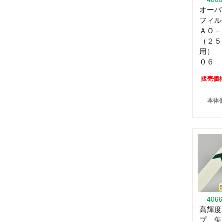
オーバ
フィル
ＡＯ－
（２５
用） 
０６
販売価
本体価
406
高輝度
プ 