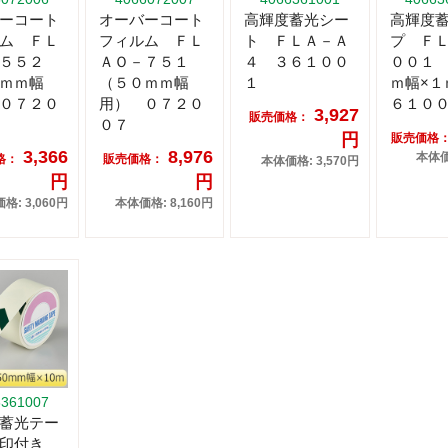
ーコート
オーバーコート
高輝度蓄光シー
高輝度
ム ＦＬ
フィルム ＦＬ
ト ＦＬＡ－Ａ
プ Ｆ
５５２
ＡＯ－７５１
４ ３６１００
００１
ｍｍ幅
（５０ｍｍ幅
１
ｍ幅×１
０７２０
用） ０７２０
６１０
3,927
販売価格：
０７
円
販売価格
3,366
8,976
本体価
格：
販売価格：
本体価格: 3,570円
円
円
格: 3,060円
本体価格: 8,160円
6361007
蓄光テー
矢印付き