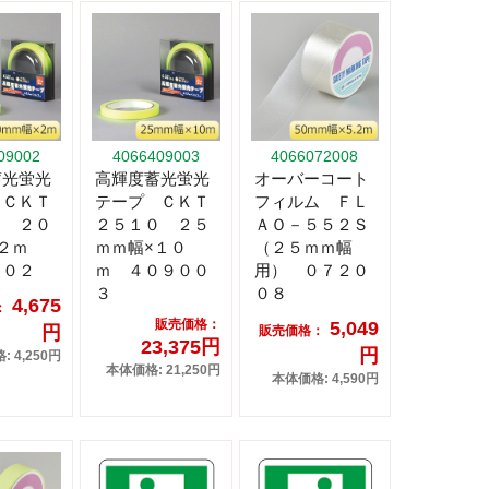
09002
4066409003
4066072008
蓄光蛍光
高輝度蓄光蛍光
オーバーコート
 ＣＫＴ
テープ ＣＫＴ
フィルム ＦＬ
２ ２０
２５１０ ２５
ＡＯ－５５２Ｓ
×２ｍ
ｍｍ幅×１０
（２５ｍｍ幅
００２
ｍ ４０９００
用） ０７２０
３
０８
4,675
：
販売価格：
5,049
円
販売価格：
23,375円
円
 4,250円
本体価格: 21,250円
本体価格: 4,590円