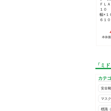
ＦＬＡ
１０ 
幅×１
６１０
本体価格
「ミド
カテ
安全
マス
標識