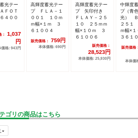
蓄光テー
高輝度蓄光テー
高輝度蓄光テー
中輝度
ＡＦＯＴ
プ ＦＬＡ－１
プ 矢印付き
プ（青
６４００
００１ １０ｍ
ＦＬＡＹ－２５
光） 
ｍ幅×１ｍ ３
１０ ２５ｍｍ
２５１
６１００４
幅×１０ｍ ３
ｍ幅×
1,037
格：
６１００６
３６１
759円
円
販売価格：
販売価格：
本体価格: 690円
販売価格
価格: 943円
28,523円
本体価格: 25,930円
本体価格:
テゴリの商品はこちら
え