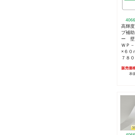
406
高輝度
プ補助
ー 壁
ＷＰ－
×６０
７８０
販売価
本体
406