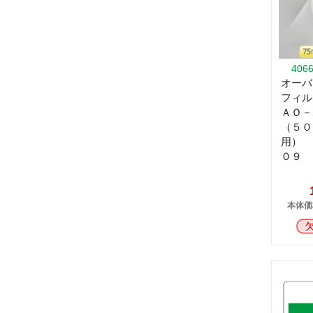
406
オーバ
フィル
ＡＯ－
（５０
用） 
０９
本体価格