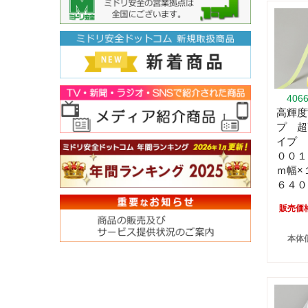
406
高輝度
プ 超
イプ 
００１
ｍ幅×
６４０
販売価
本体価