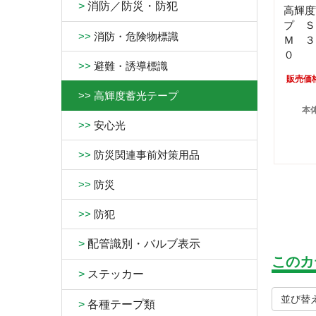
>
消防／防災・防犯
高輝度
プ Ｓ
>>
消防・危険物標識
Ｍ ３
０
>>
避難・誘導標識
販売価
>>
高輝度蓄光テープ
本体
>>
安心光
>>
防災関連事前対策用品
>>
防災
>>
防犯
>
配管識別・バルブ表示
このカ
>
ステッカー
並び替
>
各種テープ類