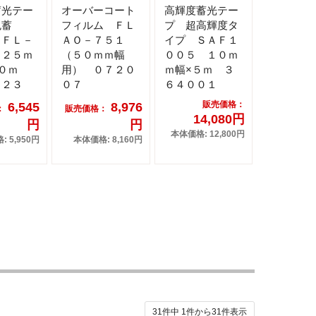
蓄光テー
オーバーコート
高輝度蓄光テー
色蓄
フィルム ＦＬ
プ 超高輝度タ
ＢＦＬ－
ＡＯ－７５１
イプ ＳＡＦ１
 ２５ｍ
（５０ｍｍ幅
００５ １０ｍ
１０ｍ
用） ０７２０
ｍ幅×５ｍ ３
０２３
０７
６４００１
販売価格：
6,545
8,976
：
販売価格：
14,080円
円
円
本体価格: 12,800円
 5,950円
本体価格: 8,160円
31件中
1
件から
31
件表示