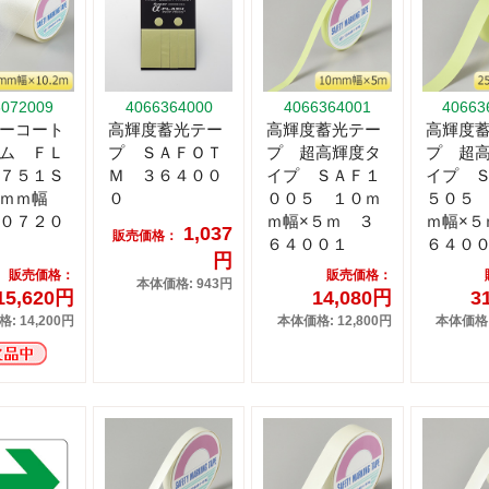
6072009
4066364000
4066364001
40663
ーコート
高輝度蓄光テー
高輝度蓄光テー
高輝度
ム ＦＬ
プ ＳＡＦＯＴ
プ 超高輝度タ
プ 超
７５１Ｓ
Ｍ ３６４００
イプ ＳＡＦ１
イプ 
ｍｍ幅
０
００５ １０ｍ
５０５
０７２０
ｍ幅×５ｍ ３
ｍ幅×５
1,037
販売価格：
６４００１
６４０
円
販売価格：
販売価格：
本体価格: 943円
15,620円
14,080円
3
: 14,200円
本体価格: 12,800円
本体価格: 