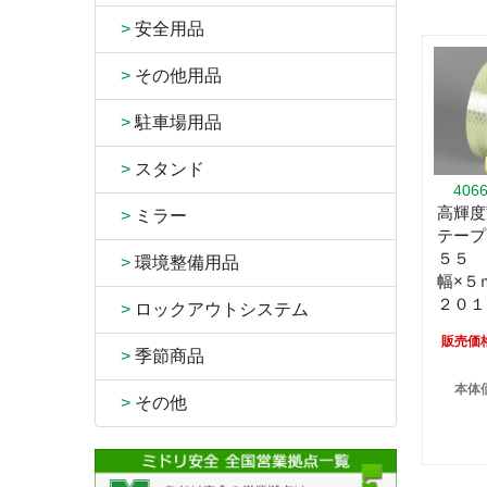
>
安全用品
>
その他用品
>
駐車場用品
>
スタンド
406
高輝度
>
ミラー
テープ
５５ 
>
環境整備用品
幅×５
２０１
>
ロックアウトシステム
販売価
>
季節商品
本体価
>
その他