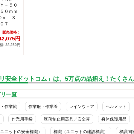
Ｙ－５０
５０ｍｍ
０ｍ ３
０７
販売価格：
42,075円
: 38,250円
リ安全ドットコム」は、5万点の品揃え！たくさ
ゴリ一覧
靴・作業靴
作業服・作業着
レインウェア
ヘルメット
ク
作業用手袋
墜落制止用器具／安全帯
身体保護用品
（ユニットの安全標識）
標識（ユニットの建設標識）
標識関