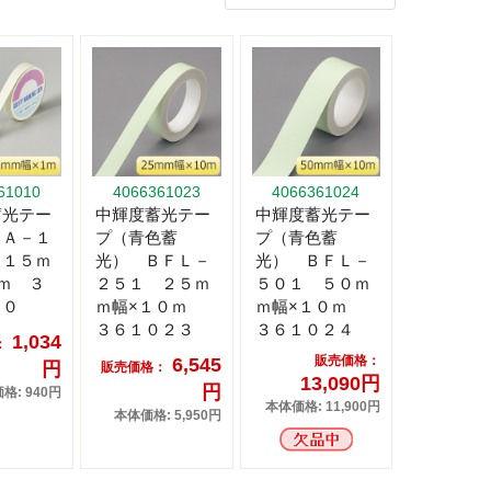
61010
4066361023
4066361024
蓄光テー
中輝度蓄光テー
中輝度蓄光テー
ＬＡ－１
プ（青色蓄
プ（青色蓄
 １５ｍ
光） ＢＦＬ－
光） ＢＦＬ－
ｍ ３
２５１ ２５ｍ
５０１ ５０ｍ
１０
ｍ幅×１０ｍ
ｍ幅×１０ｍ
３６１０２３
３６１０２４
1,034
：
販売価格：
6,545
円
販売価格：
13,090円
円
格: 940円
本体価格: 11,900円
本体価格: 5,950円