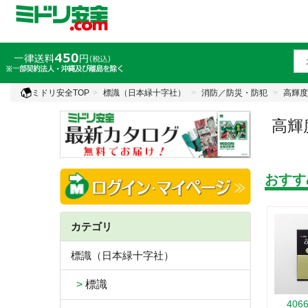
ミドリ安全TOP
標識（日本緑十字社）
消防／防災・防犯
高輝度
高輝
おすす
カテゴリ
標識（日本緑十字社）
>
標識
406