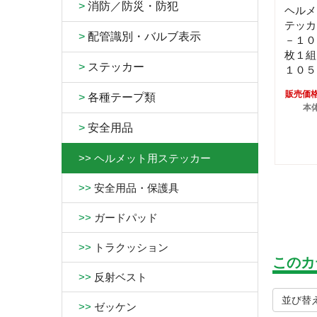
>
消防／防災・防犯
ヘルメ
テッカ
>
配管識別・バルブ表示
－１０
枚１組
>
ステッカー
１０５
販売価
>
各種テープ類
本体
>
安全用品
>>
ヘルメット用ステッカー
>>
安全用品・保護具
>>
ガードパッド
>>
トラクッション
このカ
>>
反射ベスト
並び替
>>
ゼッケン