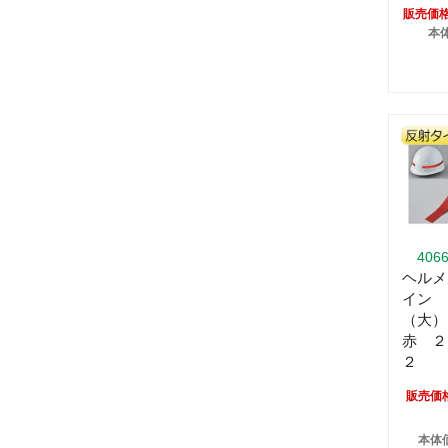
販売価
本体
406
ヘルメ
イン 
（大）
赤 ２
２
販売価
本体価