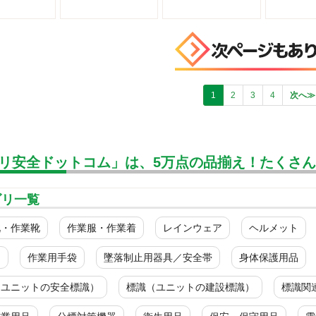
1
2
3
4
次へ≫
リ安全ドットコム」は、5万点の品揃え！たくさ
ゴリ一覧
靴・作業靴
作業服・作業着
レインウェア
ヘルメット
ク
作業用手袋
墜落制止用器具／安全帯
身体保護用品
（ユニットの安全標識）
標識（ユニットの建設標識）
標識関