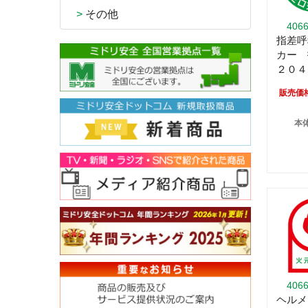
>
その他
406
指差呼
カー
２０４
販売価
本体
406
ヘルメ