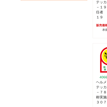
テッカ
－１９
任者 
１９
販売価
本体
406
ヘルメ
テッカ
－７８
称実施
３０７