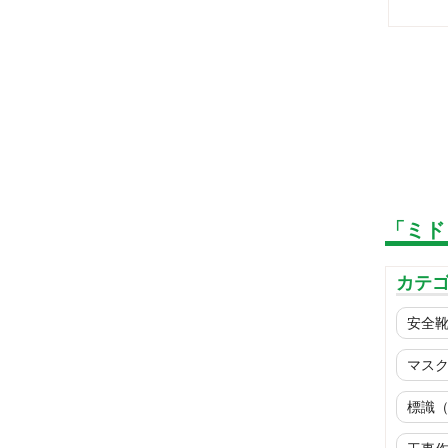
「ミド
カテ
安全
マス
標識