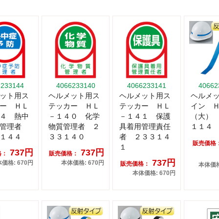
6233144
4066233140
4066233141
40662
ット用ス
ヘルメット用ス
ヘルメット用ス
ヘルメ
ー ＨＬ
テッカー ＨＬ
テッカー ＨＬ
イン 
４ 熱中
－１４０ 化学
－１４１ 保護
（大）
防管理者
物質管理者 ２
具着用管理責任
１１４
１４４
３３１４０
者 ２３３１４
販売価格
１
737円
737円
格：
販売価格：
737円
価格: 670円
本体価格: 670円
販売価格：
本体価格:
本体価格: 670円