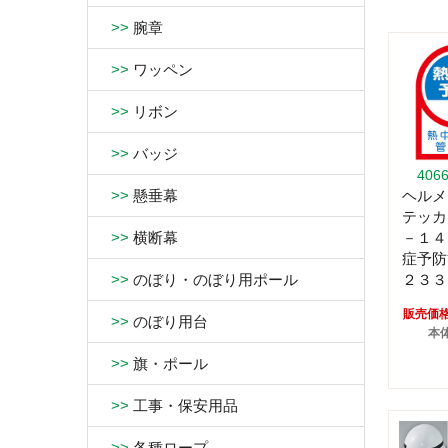
>>
腕章
>>
ワッペン
>>
リボン
>>
バッジ
406
ヘルメ
>>
懸垂幕
テッカ
－１４
>>
横断幕
症予
２３３
>>
のぼり・のぼり用ポール
販売価
>>
のぼり用台
本体
>>
旗・ポール
>>
工事・保安用品
>>
各種ロープ