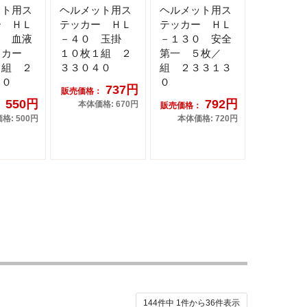
ット用ス
ヘルメット用ス
ヘルメット用ス
ー ＨＬ
テッカー ＨＬ
テッカー ＨＬ
０ 血液
－４０ 玉掛
－１３０ 安全
ッカー
１０枚１組 ２
第一 ５枚／
１組 ２
３３０４０
組 ２３３１３
００
０
737円
販売価格：
550円
792円
本体価格: 670円
：
販売価格：
格: 500円
本体価格: 720円
144件中
1
件から
36
件表示