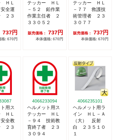
ー ＨＬ
テッカー ＨＬ
テッカー ＨＬ
 安全運
－５２ 鉛作業
－７７ 救護技
者 ２３
作業主任者 ２
術管理者 ２３
５
３３０５２
３０７７
737円
737円
737円
：
販売価格：
販売価格：
格: 670円
本体価格: 670円
本体価格: 670円
33087
4066233094
4066235101
ット用ス
ヘルメット用ス
ヘルメット用ラ
ー ＨＬ
テッカー ＨＬ
イン ＨＬ－Ａ
 安全教
－９４ 技術教
（大） 反射
者 ２３
育終了者 ２３
白 ２３５１０
７
３０９４
１