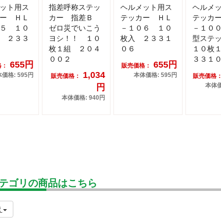
ット用ス
指差呼称ステッ
ヘルメット用ス
ヘルメ
ー ＨＬ
カー 指差Ｂ
テッカー ＨＬ
テッカ
５ １０
ゼロ災でいこう
－１０６ １０
－１０
 ２３３
ヨシ！！ １０
枚入 ２３３１
型ステ
枚１組 ２０４
０６
１０枚
００２
３３１
655円
655円
格：
販売価格：
1,034
価格: 595円
本体価格: 595円
販売価格：
販売価格
本体価
円
本体価格: 940円
テゴリの商品はこちら
え