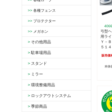
>>
各種フェンス
>>
プロテクター
406
弓型ヘ
>>
メガホン
用ライ
Ｙ－Ｂ
>
その他用品
５１４
>
駐車場用品
販売価
>
スタンド
本体価
>
ミラー
>
環境整備用品
>
ロックアウトシステム
>
季節商品