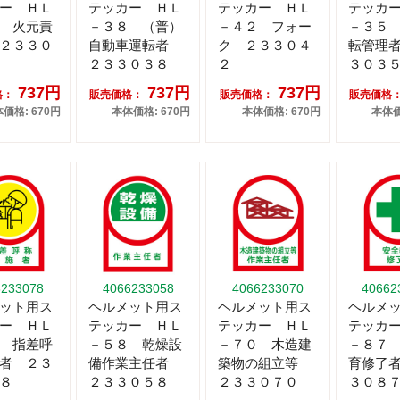
ー ＨＬ
テッカー ＨＬ
テッカー ＨＬ
テッカ
 火元責
－３８ （普）
－４２ フォー
－３５
２３３０
自動車運転者
ク ２３３０４
転管理
２３３０３８
２
３０３
737円
737円
737円
格：
販売価格：
販売価格：
販売価格
価格: 670円
本体価格: 670円
本体価格: 670円
本体価
6233078
4066233058
4066233070
40662
ット用ス
ヘルメット用ス
ヘルメット用ス
ヘルメ
ー ＨＬ
テッカー ＨＬ
テッカー ＨＬ
テッカ
 指差呼
－５８ 乾燥設
－７０ 木造建
－８７
者 ２３
備作業主任者
築物の組立等
育修了
８
２３３０５８
２３３０７０
３０８