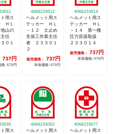
33011
4066233012
4066233014
ット用ス
ヘルメット用ス
ヘルメット用ス
ー ＨＬ
テッカー ＨＬ
テッカー ＨＬ
 地山の
－１２ 土止め
－１４ 第一種
業主任
支保工作業主任
圧力容器取扱
３３０１
者 ２３３０１
２３３０１４
２
737円
販売価格：
737円
737円
本体価格: 670円
：
販売価格：
格: 670円
本体価格: 670円
33035
4066233052
4066233077
ット用ス
ヘルメット用ス
ヘルメット用ス