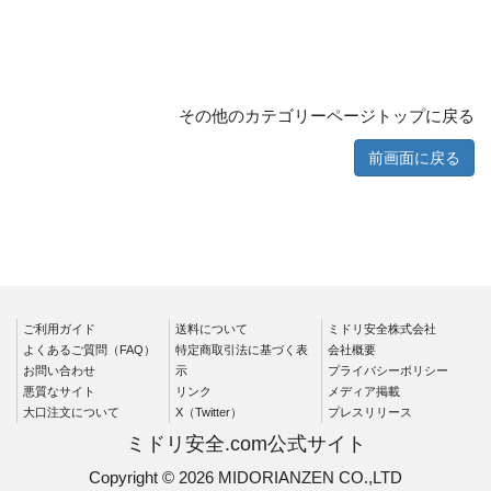
標識（ユニットの安全標識）
標識（ユニットの建設標識）
標識関連商品
設備用品・作業補助用品
工事作業用品
その他のカテゴリーページトップに戻る
分煙対策機器
衛生用品
保安・保守用品
前画面に戻る
電気保守用品
ワイパー
クリーンルーム対策用品
防災グッズ（防災セット）
救急医療品
健康管理器具
季節商品
ウイルス対策用品
ご利用ガイド
送料について
ミドリ安全株式会社
よくあるご質問（FAQ）
特定商取引法に基づく表
会社概要
お問い合わせ
商品カテゴリ一覧
示
プライバシーポリシー
悪質なサイト
リンク
メディア掲載
大口注文について
X（Twitter）
プレスリリース
標識
消防／防災・防犯
ミドリ安全.com公式サイト
JIS安全標識
消防・危険物標識
Copyright © 2026 MIDORIANZEN CO.,LTD
JISレーザ標識
避難・誘導標識