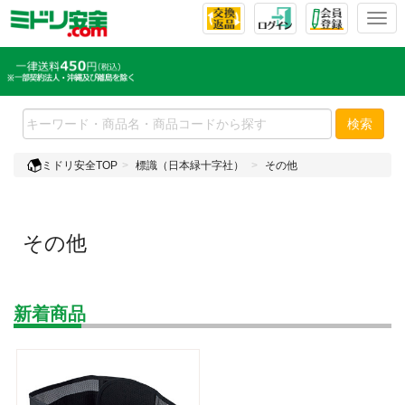
T
o
g
g
l
e
検索
n
a
ミドリ安全TOP
標識（日本緑十字社）
その他
v
i
g
a
その他
t
i
o
n
新着商品