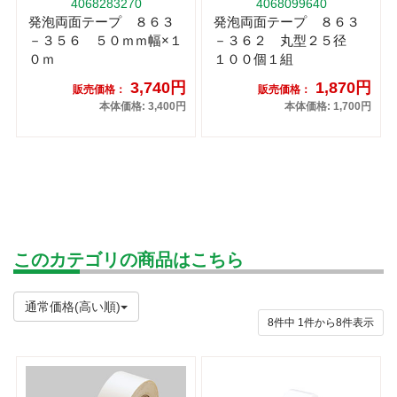
4068283270
4068099640
発泡両面テープ ８６３
発泡両面テープ ８６３
－３５６ ５０ｍｍ幅×１
－３６２ 丸型２５径
０ｍ
１００個１組
3,740円
1,870円
販売価格：
販売価格：
本体価格: 3,400円
本体価格: 1,700円
このカテゴリの商品はこちら
通常価格(高い順)
8件中
1
件から
8
件表示