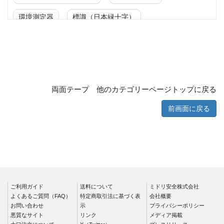
環境測定器
標識（日本緑十字）
標識（ユニットの安全標識）
標識（ユニットの建設標識）
標識関連商品
設備用品・作業補助用品
工事作業用品
両面テープ 他のカテゴリーページトップに戻る
分煙対策機器
衛生用品
保安・保守用品
前画面に戻る
電気保守用品
ワイパー
クリーンルーム対策用品
防災グッズ（防災セット）
救急医療品
健康管理器具
季節商品
ウイルス対策用品
ご利用ガイド
送料について
ミドリ安全株式会社
よくあるご質問（FAQ）
特定商取引法に基づく表
会社概要
お問い合わせ
商品カテゴリ一覧
示
プライバシーポリシー
悪質なサイト
リンク
メディア掲載