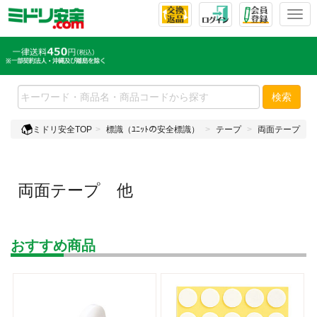
T
o
g
g
l
e
検索
n
a
ミドリ安全TOP
標識（ﾕﾆｯﾄの安全標識）
テープ
両面テープ 他
v
i
g
a
両面テープ 他
t
i
o
n
おすすめ商品