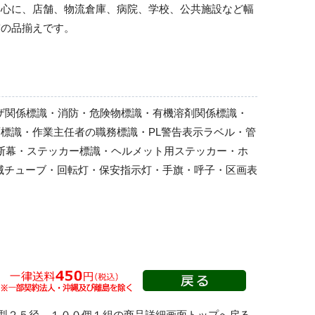
中心に、店舗、物流倉庫、病院、学校、公共施設など幅
実の品揃えです。
ーザ関係標識・消防・危険物標識・有機溶剤関係標識・
標識・作業主任者の職務標識・PL警告表示ラベル・管
横断幕・ステッカー標識・ヘルメット用ステッカー・ホ
滅チューブ・回転灯・保安指示灯・手旗・呼子・区画表
型２５径 １００個１組の商品詳細画面トップへ戻る