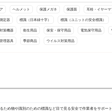
ア
ヘルメット
保護メガネ
保護面
耳栓・イヤーマ
測定器
標識（日本緑十字）
標識（ユニットの安全標識）
対策機器
衛生用品
保安・保守用品
電気保守用品
管理器具
季節商品
ウイルス対策用品
廃棄物分別標識
廃棄物分別標識
るため物や識別のための標識など目で見る安全で作業者をサポー