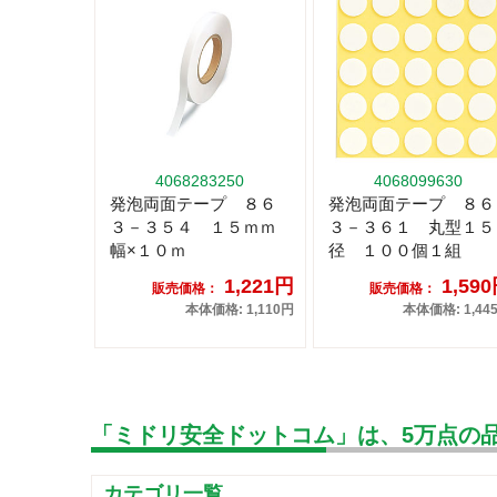
4068283250
4068099630
発泡両面テープ ８６
発泡両面テープ ８６
３－３５４ １５ｍｍ
３－３６１ 丸型１５
幅×１０ｍ
径 １００個１組
1,221円
1,59
販売価格：
販売価格：
本体価格: 1,110円
本体価格: 1,44
「ミドリ安全ドットコム」は、5万点の
カテゴリ一覧