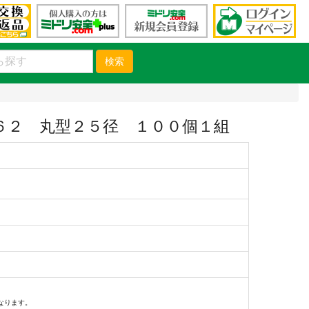
検索
６２ 丸型２５径 １００個１組
）
なります。