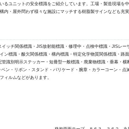
いるユニットの安全標識をご紹介しています。工場・製造現場を
構内・屋外問わず様々な施設にマッチする樹脂製サインなども充
スイッチ関係標識・JIS放射能標識・修理中・点検中標識・JISレ
イン標識・酸欠関係標識・構内標識・特定化学物質関係標識・路面
S配管識別明示ステッカー・短冊型一般標識・廃棄物標識・垂幕・
ッペン・リボン・スタンド・バリケード・腕章・カラーコーン・点
フィルムなどがあります。
発泡両面テープ ８６３－３６２ 丸