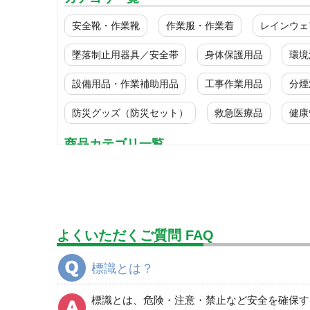
安全靴・作業靴
作業服・作業着
レインウェ
墜落制止用器具／安全帯
身体保護用品
環境
設備用品・作業補助用品
工事作業用品
分煙
防災グッズ（防災セット）
救急医療品
健康
商品カテゴリ一覧
標識
ＪＩＳ規格安全標識
禁止標識
よくいただくご質問 FAQ
喫煙所標識
危険標識
標識とは？
注意標識
衛生標識
標識とは、危険・注意・禁止など安全を確保す