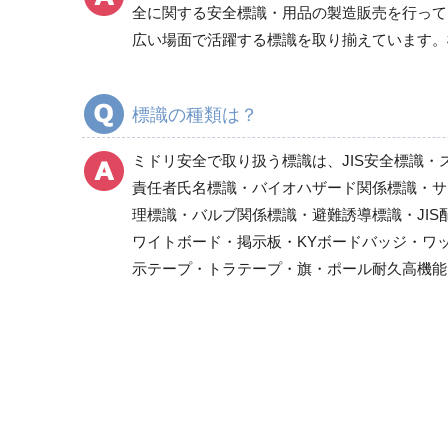
通路、とまれ・一時停止標識
全に関する安全標識・用品の製造販売を行って
作業主任者職務表示板
広い場面で活躍する標識を取り揃えています。
特定化学物質／化学物質 標識
有機溶剤標識 等
標識の種類は？
酸欠危険標識・有害物質標識
レーザ標識
ミドリ安全で取り扱う標識は、JIS安全標識・
放射能標識
責任者氏名標識・バイオハザード関係標識・サ
はさまれ・巻き込まれ注意標識
理標識・バルブ関係標識・避難誘導標識・JI
管理表示板
ワイトボード・掲示板・KYボードバッジ・ワ
示テープ・トラテープ・旗・ポール耐久高機能
製造物責任（PL)警告表示ラベル
静電対策標識
クリーンルーム関係用品
騒音管理区分標識
フォークリフト関係標識
省エネルギー推進用品
危険予知活動用品、粉じん障害防止標識