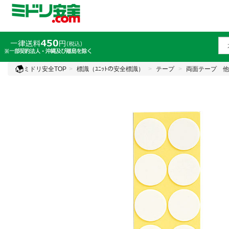
ミドリ安全TOP
標識（ﾕﾆｯﾄの安全標識）
テープ
両面テープ 他